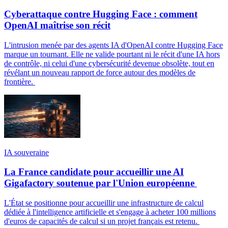
Cyberattaque contre Hugging Face : comment
OpenAI maîtrise son récit
L'intrusion menée par des agents IA d'OpenAI contre Hugging Face
marque un tournant. Elle ne valide pourtant ni le récit d'une IA hors
de contrôle, ni celui d'une cybersécurité devenue obsolète, tout en
révélant un nouveau rapport de force autour des modèles de
frontière.
IA souveraine
La France candidate pour accueillir une AI
Gigafactory soutenue par l'Union européenne
L'État se positionne pour accueillir une infrastructure de calcul
dédiée à l'intelligence artificielle et s'engage à acheter 100 millions
d'euros de capacités de calcul si un projet français est retenu.