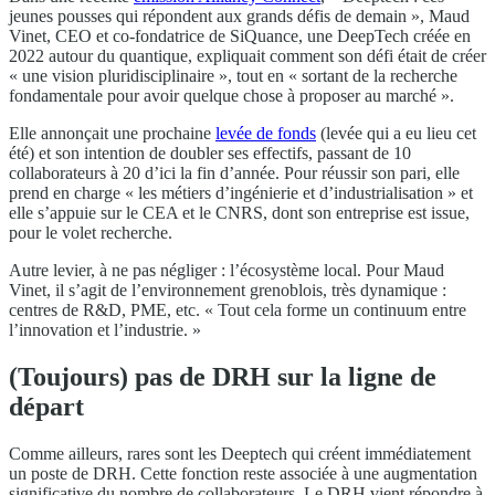
jeunes pousses qui répondent aux grands défis de demain », Maud
Vinet, CEO et co-fondatrice de SiQuance, une DeepTech créée en
2022 autour du quantique, expliquait comment son défi était de créer
« une vision pluridisciplinaire », tout en « sortant de la recherche
fondamentale pour avoir quelque chose à proposer au marché ».
Elle annonçait une prochaine
levée de fonds
(levée qui a eu lieu cet
été) et son intention de doubler ses effectifs, passant de 10
collaborateurs à 20 d’ici la fin d’année. Pour réussir son pari, elle
prend en charge « les métiers d’ingénierie et d’industrialisation » et
elle s’appuie sur le CEA et le CNRS, dont son entreprise est issue,
pour le volet recherche.
Autre levier, à ne pas négliger : l’écosystème local. Pour Maud
Vinet, il s’agit de l’environnement grenoblois, très dynamique :
centres de R&D, PME, etc. « Tout cela forme un continuum entre
l’innovation et l’industrie. »
(Toujours) pas de DRH sur la ligne de
départ
Comme ailleurs, rares sont les Deeptech qui créent immédiatement
un poste de DRH. Cette fonction reste associée à une augmentation
significative du nombre de collaborateurs. Le DRH vient répondre à