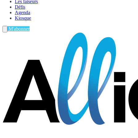
Les faiseurs
Défis
Agenda
Kiosque
M'abonner