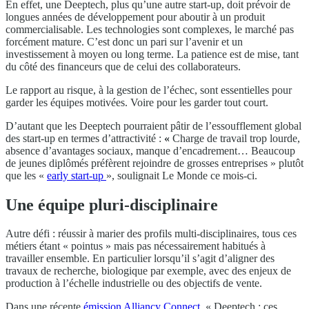
En effet, une Deeptech, plus qu’une autre start-up, doit prévoir de
longues années de développement pour aboutir à un produit
commercialisable. Les technologies sont complexes, le marché pas
forcément mature. C’est donc un pari sur l’avenir et un
investissement à moyen ou long terme. La patience est de mise, tant
du côté des financeurs que de celui des collaborateurs.
Le rapport au risque, à la gestion de l’échec, sont essentielles pour
garder les équipes motivées. Voire pour les garder tout court.
D’autant que les Deeptech pourraient pâtir de l’essoufflement global
des start-up en termes d’attractivité :
«
Charge de travail trop lourde,
absence d’avantages sociaux, manque d’encadrement… Beaucoup
de jeunes diplômés préfèrent rejoindre de grosses entreprises » plutôt
que les «
early start-up
», soulignait Le Monde ce mois-ci.
Une équipe pluri-disciplinaire
Autre défi : réussir à marier des profils multi-disciplinaires, tous ces
métiers étant « pointus » mais pas nécessairement habitués à
travailler ensemble. En particulier lorsqu’il s’agit d’aligner des
travaux de recherche, biologique par exemple, avec des enjeux de
production à l’échelle industrielle ou des objectifs de vente.
Dans une récente
émission Alliancy Connect
, « Deeptech : ces