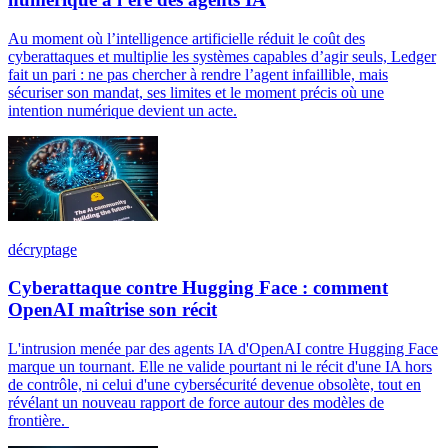
Au moment où l’intelligence artificielle réduit le coût des
cyberattaques et multiplie les systèmes capables d’agir seuls, Ledger
fait un pari : ne pas chercher à rendre l’agent infaillible, mais
sécuriser son mandat, ses limites et le moment précis où une
intention numérique devient un acte.
décryptage
Cyberattaque contre Hugging Face : comment
OpenAI maîtrise son récit
L'intrusion menée par des agents IA d'OpenAI contre Hugging Face
marque un tournant. Elle ne valide pourtant ni le récit d'une IA hors
de contrôle, ni celui d'une cybersécurité devenue obsolète, tout en
révélant un nouveau rapport de force autour des modèles de
frontière.