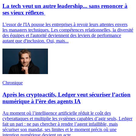
La tech veut un autre leadership... sans renoncer à
ses vieux réflexes
L'essor de l'IA pousse les entreprises à revoir leurs attentes envers
les managers techniques. Les compétences relationnelles, la diversité
des équipes et l'autorité deviennent des leviers de performance
autant que d'inclusion. Oui, mais...
Chronique
Après les cryptoactifs, Ledger veut sécuriser l’action
numérique à l’ère des agents IA
Au moment où l’intelligence artificielle réduit le coût des
cyberattaques et multiplie les systèmes capables d’agir seuls, Ledger
fait un pari : ne pas chercher à rendre l’agent infaillible, mais
sécuriser son mandat, ses limites et le moment précis où une
intention numérique devient un acte.