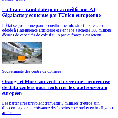
La France candidate pour accueillir une AI
Gigafactory soutenue par l'Union européenne
L'État se positionne pour accueillir une infrastructure de calcul
dédiée à l'intelligence artificielle et s'engage à acheter 100 millions
d'euros de capacités de calcul si un projet français est retenu.
Souveraineté des centre de données
Orange et Morrison veulent créer une coentreprise
de data centers pour renforcer le cloud souverain
européen
Les partenaires prévoient d’investir 3 milliards d’euros afin
d’accompagner la croissance des besoins en cloud et en intelligence
artificielle.