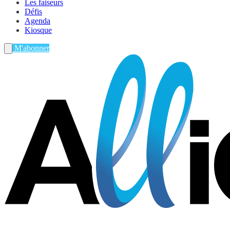
Les faiseurs
Défis
Agenda
Kiosque
M'abonner