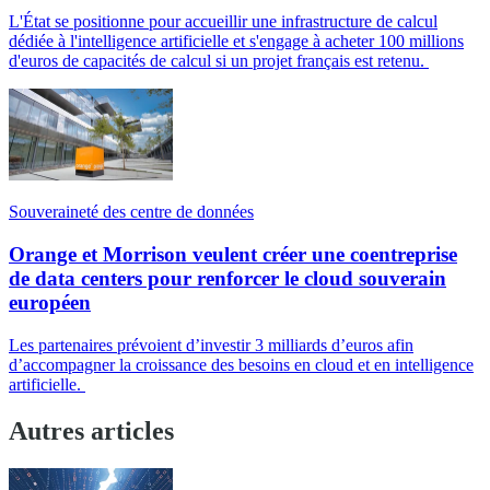
L'État se positionne pour accueillir une infrastructure de calcul
dédiée à l'intelligence artificielle et s'engage à acheter 100 millions
d'euros de capacités de calcul si un projet français est retenu.
Souveraineté des centre de données
Orange et Morrison veulent créer une coentreprise
de data centers pour renforcer le cloud souverain
européen
Les partenaires prévoient d’investir 3 milliards d’euros afin
d’accompagner la croissance des besoins en cloud et en intelligence
artificielle.
Autres articles