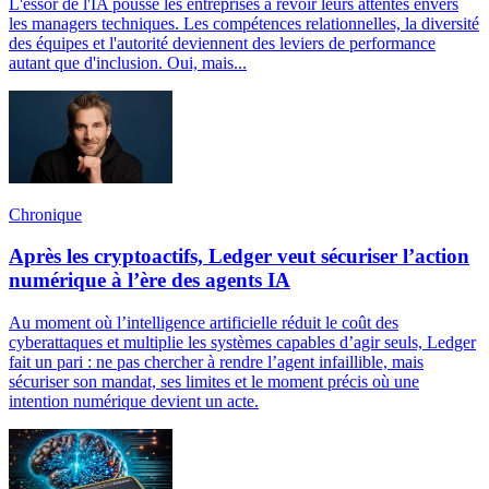
L'essor de l'IA pousse les entreprises à revoir leurs attentes envers
les managers techniques. Les compétences relationnelles, la diversité
des équipes et l'autorité deviennent des leviers de performance
autant que d'inclusion. Oui, mais...
Chronique
Après les cryptoactifs, Ledger veut sécuriser l’action
numérique à l’ère des agents IA
Au moment où l’intelligence artificielle réduit le coût des
cyberattaques et multiplie les systèmes capables d’agir seuls, Ledger
fait un pari : ne pas chercher à rendre l’agent infaillible, mais
sécuriser son mandat, ses limites et le moment précis où une
intention numérique devient un acte.