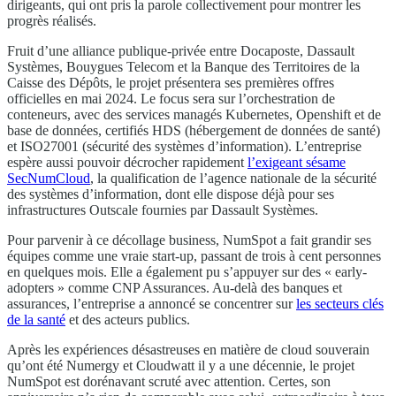
dirigeants, qui ont pris la parole collectivement pour montrer les
progrès réalisés.
Fruit d’une alliance publique-privée entre Docaposte, Dassault
Systèmes, Bouygues Telecom et la Banque des Territoires de la
Caisse des Dépôts, le projet présentera ses premières offres
officielles en mai 2024. Le focus sera sur l’orchestration de
conteneurs, avec des services managés Kubernetes, Openshift et de
base de données, certifiés HDS (hébergement de données de santé)
et ISO27001 (sécurité des systèmes d’information). L’entreprise
espère aussi pouvoir décrocher rapidement
l’exigeant sésame
SecNumCloud
, la qualification de l’agence nationale de la sécurité
des systèmes d’information, dont elle dispose déjà pour ses
infrastructures Outscale fournies par Dassault Systèmes.
Pour parvenir à ce décollage business, NumSpot a fait grandir ses
équipes comme une vraie start-up, passant de trois à cent personnes
en quelques mois. Elle a également pu s’appuyer sur des « early-
adopters » comme CNP Assurances. Au-delà des banques et
assurances, l’entreprise a annoncé se concentrer sur
les secteurs clés
de la santé
et des acteurs publics.
Après les expériences désastreuses en matière de cloud souverain
qu’ont été Numergy et Cloudwatt il y a une décennie, le projet
NumSpot est dorénavant scruté avec attention. Certes, son