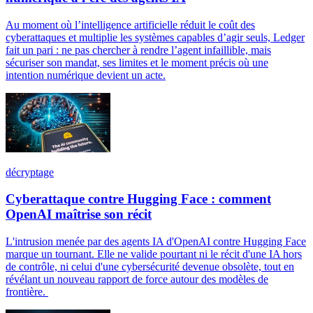
Au moment où l’intelligence artificielle réduit le coût des
cyberattaques et multiplie les systèmes capables d’agir seuls, Ledger
fait un pari : ne pas chercher à rendre l’agent infaillible, mais
sécuriser son mandat, ses limites et le moment précis où une
intention numérique devient un acte.
décryptage
Cyberattaque contre Hugging Face : comment
OpenAI maîtrise son récit
L'intrusion menée par des agents IA d'OpenAI contre Hugging Face
marque un tournant. Elle ne valide pourtant ni le récit d'une IA hors
de contrôle, ni celui d'une cybersécurité devenue obsolète, tout en
révélant un nouveau rapport de force autour des modèles de
frontière.