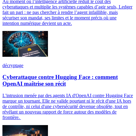
Au moment où l’intelligence artificielle réduit le coût des
cyberattaques et multiplie les systèmes capables d’agir seuls, Ledger
fait un pari : ne pas chercher à rendre l’agent infaillible, mais
sécuriser son mandat, ses limites et le moment précis où une
intention numérique devient un acte.
décryptage
Cyberattaque contre Hugging Face : comment
OpenAI maîtrise son récit
L'intrusion menée par des agents IA d'OpenAI contre Hugging Face
marque un tournant. Elle ne valide pourtant ni le récit d'une IA hors
de contrôle, ni celui d'une cybersécurité devenue obsolète, tout en
révélant un nouveau rapport de force autour des modèles de
frontière.