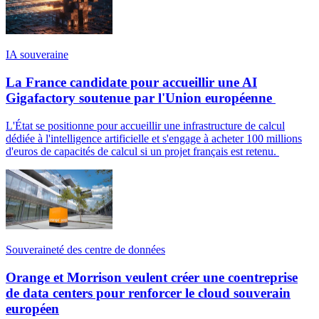
IA souveraine
La France candidate pour accueillir une AI
Gigafactory soutenue par l'Union européenne
L'État se positionne pour accueillir une infrastructure de calcul
dédiée à l'intelligence artificielle et s'engage à acheter 100 millions
d'euros de capacités de calcul si un projet français est retenu.
Souveraineté des centre de données
Orange et Morrison veulent créer une coentreprise
de data centers pour renforcer le cloud souverain
européen