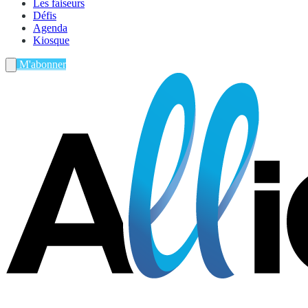
Les faiseurs
Défis
Agenda
Kiosque
M'abonner