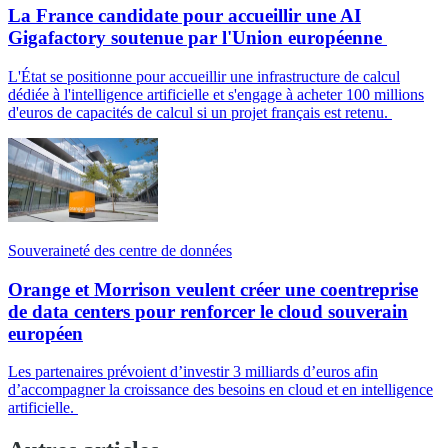
La France candidate pour accueillir une AI
Gigafactory soutenue par l'Union européenne
L'État se positionne pour accueillir une infrastructure de calcul
dédiée à l'intelligence artificielle et s'engage à acheter 100 millions
d'euros de capacités de calcul si un projet français est retenu.
Souveraineté des centre de données
Orange et Morrison veulent créer une coentreprise
de data centers pour renforcer le cloud souverain
européen
Les partenaires prévoient d’investir 3 milliards d’euros afin
d’accompagner la croissance des besoins en cloud et en intelligence
artificielle.