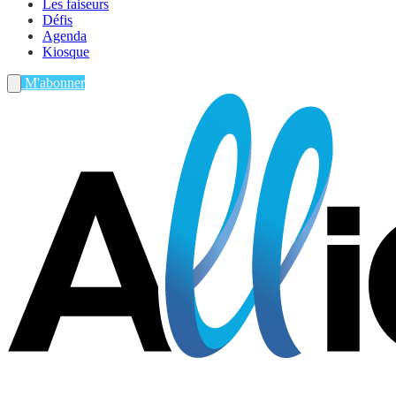
Les faiseurs
Défis
Agenda
Kiosque
M'abonner