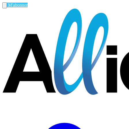
M'abonner