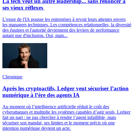
La tech veut un autre leadership... sans renoncer à
ses vieux réflexes
L'essor de l'IA pousse les entreprises à revoir leurs attentes envers
les managers techniques. Les compétences relationnelles, la diversité
des équipes et l'autorité deviennent des leviers de performance
autant que d'inclusion. Oui, mais...
Chronique
Après les cryptoactifs, Ledger veut sécuriser l’action
numérique à l’ère des agents IA
Au moment où l’intelligence artificielle réduit le coût des
cyberattaques et multiplie les systèmes capables d’agir seuls, Ledger
fait un pari : ne pas chercher à rendre l’agent infaillible, mais
sécuriser son mandat, ses limites et le moment précis où une
intention numérique devient un acte.