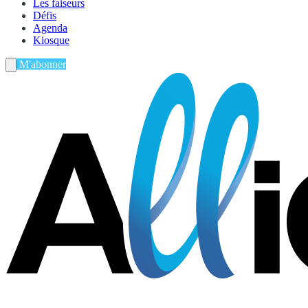
Les faiseurs
Défis
Agenda
Kiosque
M'abonner