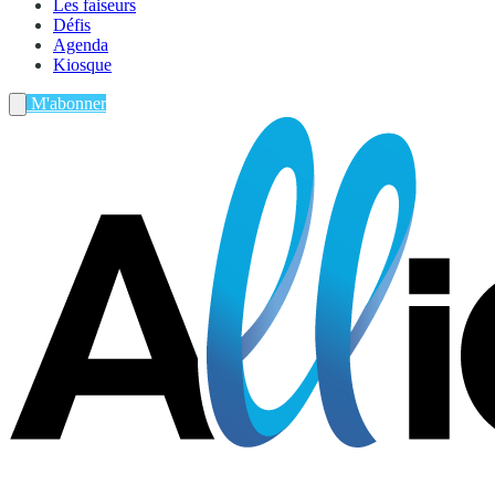
Les faiseurs
Défis
Agenda
Kiosque
M'abonner