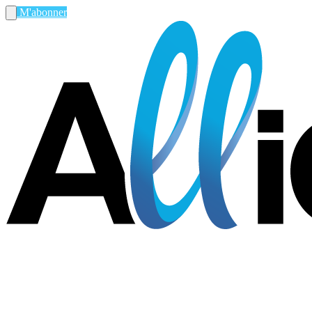
M'abonner