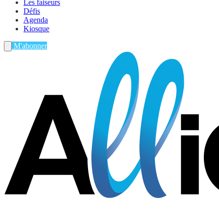
Les faiseurs
Défis
Agenda
Kiosque
M'abonner