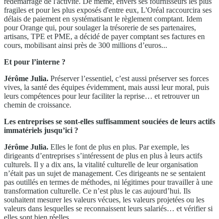
redémarrage de l'activité. De même, envers ses fournisseurs les plus
fragiles et pour les plus exposés d'entre eux, L'Oréal raccourcira ses
délais de paiement en systématisant le règlement comptant. Idem
pour Orange qui, pour soulager la trésorerie de ses partenaires,
artisans, TPE et PME, a décidé de payer comptant ses factures en
cours, mobilisant ainsi près de 300 millions d’euros...
Et pour l’interne ?
Jérôme Julia.
Préserver l’essentiel, c’est aussi préserver ses forces
vives, la santé des équipes évidemment, mais aussi leur moral, puis
leurs compétences pour leur faciliter la reprise… et retrouver un
chemin de croissance.
Les entreprises se sont-elles suffisamment souciées de leurs actifs
immatériels jusqu’ici ?
Jérôme Julia.
Elles le font de plus en plus. Par exemple, les
dirigeants d’entreprises s’intéressent de plus en plus à leurs actifs
culturels. Il y a dix ans, la vitalité culturelle de leur organisation
n’était pas un sujet de management. Ces dirigeants ne se sentaient
pas outillés en termes de méthodes, ni légitimes pour travailler à une
transformation culturelle. Ce n’est plus le cas aujourd’hui. Ils
souhaitent mesurer les valeurs vécues, les valeurs projetées ou les
valeurs dans lesquelles se reconnaissent leurs salariés… et vérifier si
elles sont bien réelles.