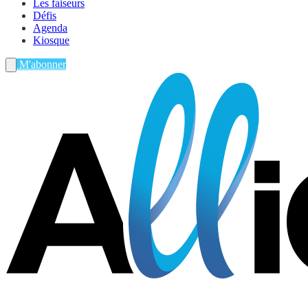
Les faiseurs
Défis
Agenda
Kiosque
M'abonner