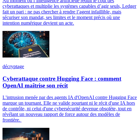
Au moment où l’intelligence artificielle réduit le coût des
cyberattaques et multiplie les systèmes capables d’agir seuls, Ledger
fait un pari : ne pas chercher à rendre l’agent infaillible, mais
sécuriser son mandat, ses limites et le moment précis où une
intention numérique devient un acte.
décryptage
Cyberattaque contre Hugging Face : comment
OpenAI maîtrise son récit
L'intrusion menée par des agents IA d'OpenAI contre Hugging Face
marque un tournant. Elle ne valide pourtant ni le récit d'une IA hors
de contrôle, ni celui d'une cybersécurité devenue obsolète, tout en
révélant un nouveau rapport de force autour des modèles de
frontière.