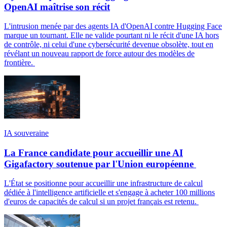
OpenAI maîtrise son récit
L'intrusion menée par des agents IA d'OpenAI contre Hugging Face
marque un tournant. Elle ne valide pourtant ni le récit d'une IA hors
de contrôle, ni celui d'une cybersécurité devenue obsolète, tout en
révélant un nouveau rapport de force autour des modèles de
frontière.
IA souveraine
La France candidate pour accueillir une AI
Gigafactory soutenue par l'Union européenne
L'État se positionne pour accueillir une infrastructure de calcul
dédiée à l'intelligence artificielle et s'engage à acheter 100 millions
d'euros de capacités de calcul si un projet français est retenu.