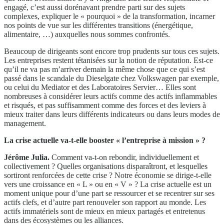
engagé, c’est aussi dorénavant prendre parti sur des sujets
complexes, expliquer le « pourquoi » de la transformation, incarner
nos points de vue sur les différentes transitions (énergétique,
alimentaire, …) auxquelles nous sommes confrontés.
Beaucoup de dirigeants sont encore trop prudents sur tous ces sujets.
Les entreprises restent tétanisées sur la notion de réputation. Est-ce
qu’il ne va pas m’arriver demain la même chose que ce qui s’est
passé dans le scandale du Dieselgate chez Volkswagen par exemple,
ou celui du Mediator et des Laboratoires Servier… Elles sont
nombreuses à considérer leurs actifs comme des actifs inflammables
et risqués, et pas suffisamment comme des forces et des leviers à
mieux traiter dans leurs différents indicateurs ou dans leurs modes de
management.
La crise actuelle va-t-elle booster « l’entreprise à mission » ?
Jérôme Julia.
Comment va-t-on rebondir, individuellement et
collectivement ? Quelles organisations disparaîtront, et lesquelles
sortiront renforcées de cette crise ? Notre économie se dirige-t-elle
vers une croissance en « L » ou en « V » ? La crise actuelle est un
moment unique pour d’une part se ressourcer et se recentrer sur ses
actifs clefs, et d’autre part renouveler son rapport au monde. Les
actifs immatériels sont de mieux en mieux partagés et entretenus
dans des écosystèmes ou les alliances.