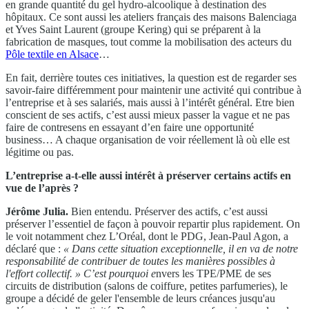
en grande quantité du gel hydro-alcoolique à destination des
hôpitaux. Ce sont aussi les ateliers français des maisons Balenciaga
et Yves Saint Laurent (groupe Kering) qui se préparent à la
fabrication de masques, tout comme la mobilisation des acteurs du
Pôle textile en Alsace
…
En fait, derrière toutes ces initiatives, la question est de regarder ses
savoir-faire différemment pour maintenir une activité qui contribue à
l’entreprise et à ses salariés, mais aussi à l’intérêt général. Etre bien
conscient de ses actifs, c’est aussi mieux passer la vague et ne pas
faire de contresens en essayant d’en faire une opportunité
business… A chaque organisation de voir réellement là où elle est
légitime ou pas.
L’entreprise a-t-elle aussi intérêt à préserver certains actifs en
vue de l’après ?
Jérôme Julia.
Bien entendu. Préserver des actifs, c’est aussi
préserver l’essentiel de façon à pouvoir repartir plus rapidement. On
le voit notamment chez L’Oréal, dont le PDG, Jean-Paul Agon, a
déclaré que :
« Dans cette situation exceptionnelle, il en va de notre
responsabilité de contribuer de toutes les manières possibles à
l'effort collectif. »
C’est pourquoi e
nvers les TPE/PME de ses
circuits de distribution (salons de coiffure, petites parfumeries), le
groupe a décidé de geler l'ensemble de leurs créances jusqu'au