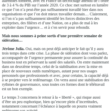
alarmistes tombent, avec en France un décrochage attendu de l’ordre
de 3 à 4 % du PIB sur l’année 2020. Ce choc met surtout en lumière
ce que l’on n’a peut-être pas suffisamment travaillé hier dans nos
organisations et que l’on doit mieux travailler demain… Clairement,
si l’on n’a pas suffisamment identifié les forces distinctives des
entreprises, des filières et d’une Nation, on a plus de mal à les
exploiter dans l’urgence… et à s’en servir pour rebondir.
Mais nous sommes à peine sortis d’une première semaine de
sidération…
Jérôme Julia.
Oui, mais on peut déjà anticiper le fait qu’il y aura
trois temps dans cette crise. La phase de sidération dont vous parlez,
accompagnée de l’urgence permanente pour assurer la continuité du
business tout en préservant la santé des salariés. On entre maintenant
dans un deuxième temps, celui de la stabilisation avec la mise en
place de nouveaux outils numériques, autant pour nos usages
personnels que professionnels et avec, pour certains, la capacité déjà
à se projeter vers le redémarrage. On verra aussi une stabilisation des
rythmes de gouvernance, sous toutes ces formes dont le télétravail
est un bon exemple.
Le temps 3 concernera le retour à la « liberté », qui risque aussi
d’être un peu euphorique, bien qu’encore plein d’incertitudes,
notamment concernant l’échéance à laquelle on pourra vraiment
redémarrer son activité.