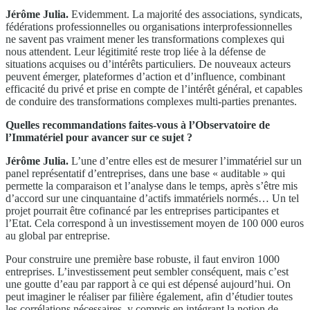
Jérôme Julia.
Evidemment. La majorité des associations, syndicats,
fédérations professionnelles ou organisations interprofessionnelles
ne savent pas vraiment mener les transformations complexes qui
nous attendent. Leur légitimité reste trop liée à la défense de
situations acquises ou d’intérêts particuliers. De nouveaux acteurs
peuvent émerger, plateformes d’action et d’influence, combinant
efficacité du privé et prise en compte de l’intérêt général, et capables
de conduire des transformations complexes multi-parties prenantes.
Quelles recommandations faites-vous à l’Observatoire de
l’Immatériel pour avancer sur ce sujet ?
Jérôme Julia.
L’une d’entre elles est de mesurer l’immatériel sur un
panel représentatif d’entreprises, dans une base « auditable » qui
permette la comparaison et l’analyse dans le temps, après s’être mis
d’accord sur une cinquantaine d’actifs immatériels normés… Un tel
projet pourrait être cofinancé par les entreprises participantes et
l’Etat. Cela correspond à un investissement moyen de 100 000 euros
au global par entreprise.
Pour construire une première base robuste, il faut environ 1000
entreprises. L’investissement peut sembler conséquent, mais c’est
une goutte d’eau par rapport à ce qui est dépensé aujourd’hui. On
peut imaginer le réaliser par filière également, afin d’étudier toutes
les corrélations nécessaires, y compris en intégrant la notion de