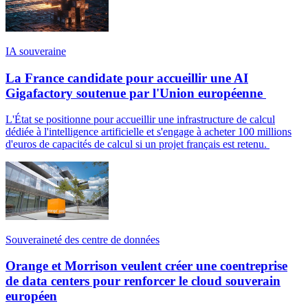
IA souveraine
La France candidate pour accueillir une AI
Gigafactory soutenue par l'Union européenne
L'État se positionne pour accueillir une infrastructure de calcul
dédiée à l'intelligence artificielle et s'engage à acheter 100 millions
d'euros de capacités de calcul si un projet français est retenu.
Souveraineté des centre de données
Orange et Morrison veulent créer une coentreprise
de data centers pour renforcer le cloud souverain
européen