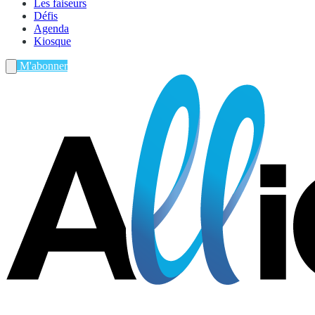
Les faiseurs
Défis
Agenda
Kiosque
M'abonner