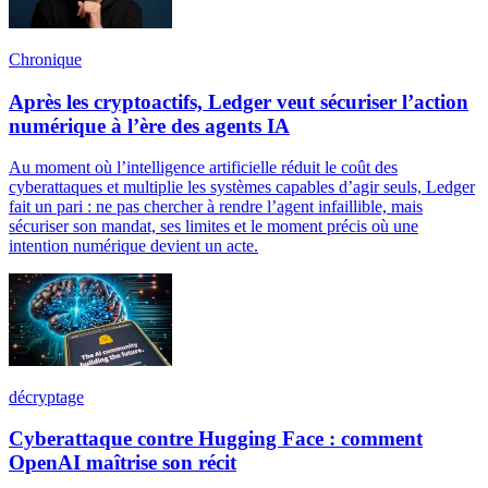
Chronique
Après les cryptoactifs, Ledger veut sécuriser l’action
numérique à l’ère des agents IA
Au moment où l’intelligence artificielle réduit le coût des
cyberattaques et multiplie les systèmes capables d’agir seuls, Ledger
fait un pari : ne pas chercher à rendre l’agent infaillible, mais
sécuriser son mandat, ses limites et le moment précis où une
intention numérique devient un acte.
décryptage
Cyberattaque contre Hugging Face : comment
OpenAI maîtrise son récit