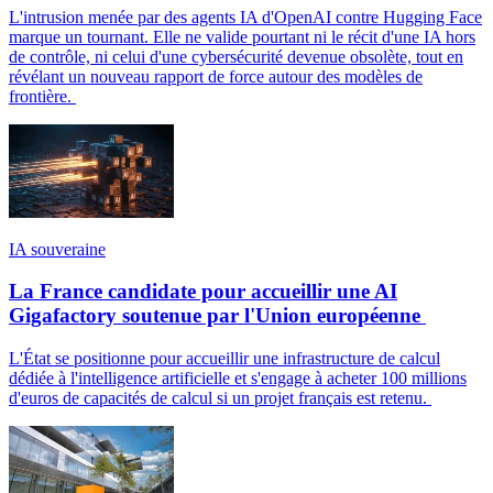
L'intrusion menée par des agents IA d'OpenAI contre Hugging Face
marque un tournant. Elle ne valide pourtant ni le récit d'une IA hors
de contrôle, ni celui d'une cybersécurité devenue obsolète, tout en
révélant un nouveau rapport de force autour des modèles de
frontière.
IA souveraine
La France candidate pour accueillir une AI
Gigafactory soutenue par l'Union européenne
L'État se positionne pour accueillir une infrastructure de calcul
dédiée à l'intelligence artificielle et s'engage à acheter 100 millions
d'euros de capacités de calcul si un projet français est retenu.