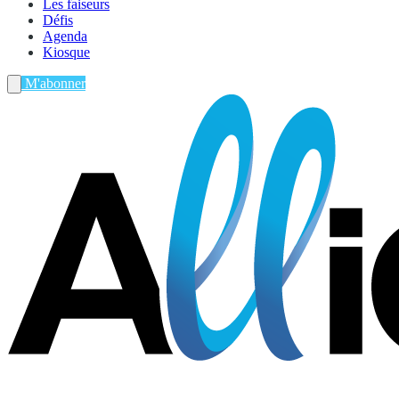
Les faiseurs
Défis
Agenda
Kiosque
M'abonner