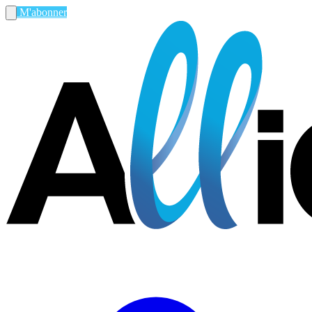
M'abonner