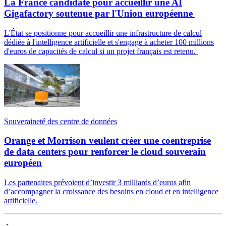
La France candidate pour accueillir une AI
Gigafactory soutenue par l'Union européenne
L'État se positionne pour accueillir une infrastructure de calcul
dédiée à l'intelligence artificielle et s'engage à acheter 100 millions
d'euros de capacités de calcul si un projet français est retenu.
Souveraineté des centre de données
Orange et Morrison veulent créer une coentreprise
de data centers pour renforcer le cloud souverain
européen
Les partenaires prévoient d’investir 3 milliards d’euros afin
d’accompagner la croissance des besoins en cloud et en intelligence
artificielle.