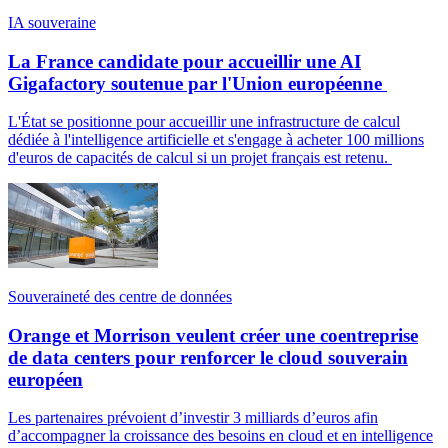
IA souveraine
La France candidate pour accueillir une AI
Gigafactory soutenue par l'Union européenne
L'État se positionne pour accueillir une infrastructure de calcul
dédiée à l'intelligence artificielle et s'engage à acheter 100 millions
d'euros de capacités de calcul si un projet français est retenu.
Souveraineté des centre de données
Orange et Morrison veulent créer une coentreprise
de data centers pour renforcer le cloud souverain
européen
Les partenaires prévoient d’investir 3 milliards d’euros afin
d’accompagner la croissance des besoins en cloud et en intelligence