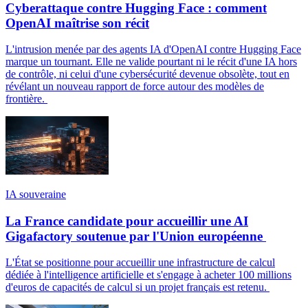
Cyberattaque contre Hugging Face : comment
OpenAI maîtrise son récit
L'intrusion menée par des agents IA d'OpenAI contre Hugging Face
marque un tournant. Elle ne valide pourtant ni le récit d'une IA hors
de contrôle, ni celui d'une cybersécurité devenue obsolète, tout en
révélant un nouveau rapport de force autour des modèles de
frontière.
IA souveraine
La France candidate pour accueillir une AI
Gigafactory soutenue par l'Union européenne
L'État se positionne pour accueillir une infrastructure de calcul
dédiée à l'intelligence artificielle et s'engage à acheter 100 millions
d'euros de capacités de calcul si un projet français est retenu.