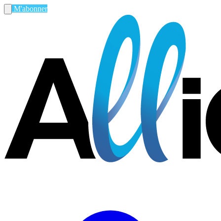
M'abonner