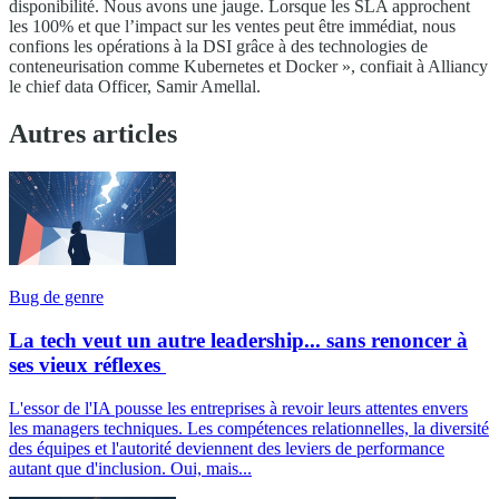
disponibilité. Nous avons une jauge. Lorsque les SLA approchent
les 100% et que l’impact sur les ventes peut être immédiat, nous
confions les opérations à la DSI grâce à des technologies de
conteneurisation comme Kubernetes et Docker », confiait à Alliancy
le chief data Officer, Samir Amellal.
Autres articles
Bug de genre
La tech veut un autre leadership... sans renoncer à
ses vieux réflexes
L'essor de l'IA pousse les entreprises à revoir leurs attentes envers
les managers techniques. Les compétences relationnelles, la diversité
des équipes et l'autorité deviennent des leviers de performance
autant que d'inclusion. Oui, mais...