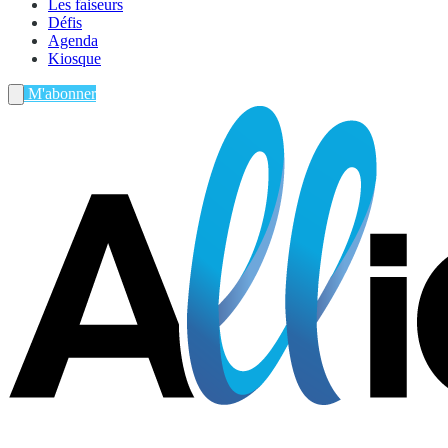
Les faiseurs
Défis
Agenda
Kiosque
M'abonner