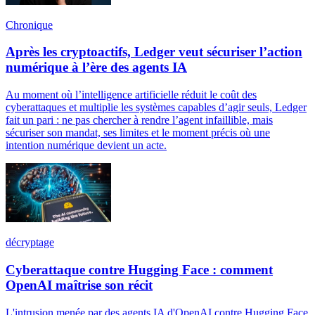
Chronique
Après les cryptoactifs, Ledger veut sécuriser l’action
numérique à l’ère des agents IA
Au moment où l’intelligence artificielle réduit le coût des
cyberattaques et multiplie les systèmes capables d’agir seuls, Ledger
fait un pari : ne pas chercher à rendre l’agent infaillible, mais
sécuriser son mandat, ses limites et le moment précis où une
intention numérique devient un acte.
décryptage
Cyberattaque contre Hugging Face : comment
OpenAI maîtrise son récit
L'intrusion menée par des agents IA d'OpenAI contre Hugging Face