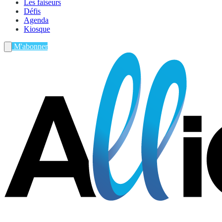
Les faiseurs
Défis
Agenda
Kiosque
M'abonner