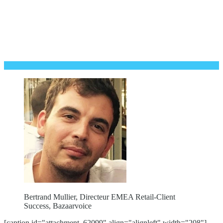
Bertrand Mullier, Directeur EMEA Retail-Client
Success, Bazaarvoice
[caption id="attachment_62099" align="alignleft" width="208"]