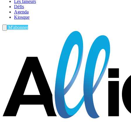
Les faiseurs
Défis
Agenda
Kiosque
M'abonner