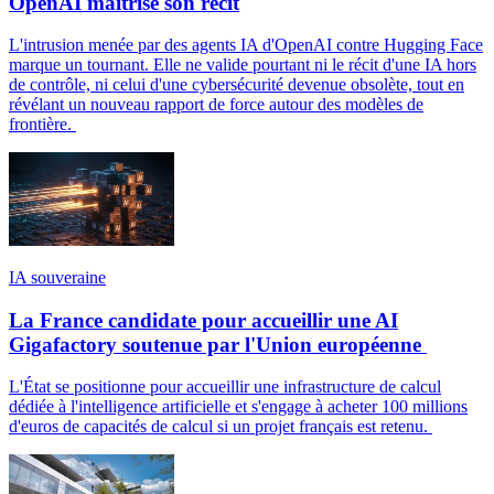
OpenAI maîtrise son récit
L'intrusion menée par des agents IA d'OpenAI contre Hugging Face
marque un tournant. Elle ne valide pourtant ni le récit d'une IA hors
de contrôle, ni celui d'une cybersécurité devenue obsolète, tout en
révélant un nouveau rapport de force autour des modèles de
frontière.
IA souveraine
La France candidate pour accueillir une AI
Gigafactory soutenue par l'Union européenne
L'État se positionne pour accueillir une infrastructure de calcul
dédiée à l'intelligence artificielle et s'engage à acheter 100 millions
d'euros de capacités de calcul si un projet français est retenu.