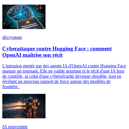
décryptage
Cyberattaque contre Hugging Face : comment
OpenAI maîtrise son récit
L'intrusion menée par des agents IA d'OpenAI contre Hugging Face
marque un tournant. Elle ne valide pourtant ni le récit d'une IA hors
de contrôle, ni celui d'une cybersécurité devenue obsolète, tout en
révélant un nouveau rapport de force autour des modèles de
frontière.
IA souveraine