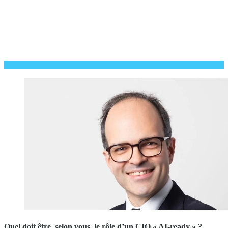
Quel doit être, selon vous, le rôle d’un CIO « AI-ready » ?