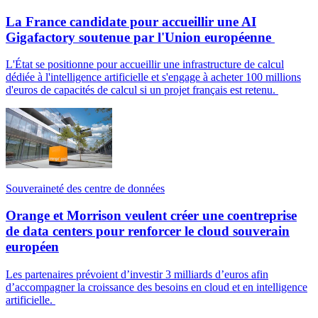
La France candidate pour accueillir une AI
Gigafactory soutenue par l'Union européenne
L'État se positionne pour accueillir une infrastructure de calcul
dédiée à l'intelligence artificielle et s'engage à acheter 100 millions
d'euros de capacités de calcul si un projet français est retenu.
Souveraineté des centre de données
Orange et Morrison veulent créer une coentreprise
de data centers pour renforcer le cloud souverain
européen
Les partenaires prévoient d’investir 3 milliards d’euros afin
d’accompagner la croissance des besoins en cloud et en intelligence
artificielle.