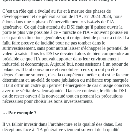
C’est un rôle qui a évolué au fur et à mesure des phases de
développement et de généralisation de l’IA. En 2023-2024, nous
étions dans une « phase d’émerveillement » vis-à-vis de l’IA
générative. Ce qui était attendu du DSI était qu’il puisse ouvrir la
porte le plus vite possible à ce « miracle de l'IA » souvent poussé en
cela par des directions générales qui craignaient de passer à côté. Il a
fallu faire preuve de lucidité pour ne pas tomber dans le
surinvestissement, sans pour autant laisser s’échapper le potentiel de
valeur à saisir. Tous les DSI se devaient alors de bien comprendre au
préalable ce que l'IA pouvait apporter dans leur environnement
industriel et économique. Aujourd’hui, nous assistons à un retour de
balancier. Il faut convaincre et remobiliser ceux qui ont pu être
déçus. Comme souvent, c’est la compétence métier qui est le facteur
déterminant et, au-delà de toute jubilation ou méfiance trop marquée,
il faut offrir un cadre qui permet l’émergence de cas d'usage concrets
avec une véritable valeur-ajoutée. Dans ce contexte, le rôle du DSI
est de rester ouvert à la nouveauté tout en prenant les précautions
nécessaires pour choisir les bons investissements.
… Par exemple ?
Il va falloir investir dans l’architecture et la qualité des datas. Les
déceptions face à l’IA générative viennent souvent de la qualité