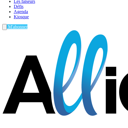
Les faiseurs
Défis
Agenda
Kiosque
M'abonner