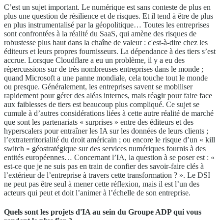
C’est un sujet important. Le numérique est sans conteste de plus en
plus une question de résilience et de risques. Et il tend à être de plus
en plus instrumentalisé par la géopolitique… Toutes les entreprises
sont confrontées à la réalité du SaaS, qui amène des risques de
robustesse plus haut dans la chaîne de valeur : c'est-à-dire chez les
éditeurs et leurs propres fournisseurs. La dépendance à des tiers s’est
accrue. Lorsque Cloudflare a eu un problème, il y a eu des
répercussions sur de très nombreuses entreprises dans le monde ;
quand Microsoft a une panne mondiale, cela touche tout le monde
ou presque. Généralement, les entreprises savent se mobiliser
rapidement pour gérer des aléas internes, mais réagir pour faire face
aux faiblesses de tiers est beaucoup plus compliqué. Ce sujet se
cumule à d’autres considérations liées à cette autre réalité de marché
que sont les partenariats « surprises » entre des éditeurs et des
hyperscalers pour entraîner les IA sur les données de leurs clients ;
l’extraterritorialité du droit américain ; ou encore le risque d’un « kill
switch » géostratégique sur des services numériques fournis à des
entités européennes… Concernant l’IA, la question à se poser est : «
est-ce que je ne suis pas en train de confier des savoir-faire clés à
l’extérieur de l’entreprise à travers cette transformation ? ». Le DSI
ne peut pas être seul à mener cette réflexion, mais il est l’un des
acteurs qui peut et doit l’animer à l’échelle de son entreprise.
Quels sont les projets d'IA au sein du Groupe ADP qui vous