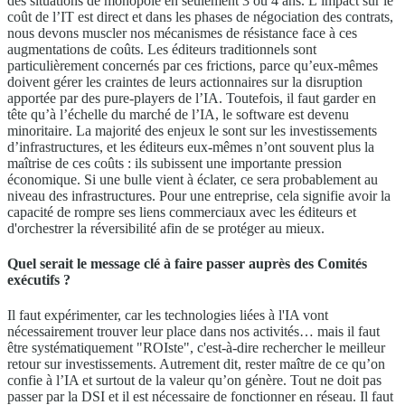
des situations de monopole en seulement 3 ou 4 ans. L’impact sur le
coût de l’IT est direct et dans les phases de négociation des contrats,
nous devons muscler nos mécanismes de résistance face à ces
augmentations de coûts. Les éditeurs traditionnels sont
particulièrement concernés par ces frictions, parce qu’eux-mêmes
doivent gérer les craintes de leurs actionnaires sur la disruption
apportée par des pure-players de l’IA. Toutefois, il faut garder en
tête qu’à l’échelle du marché de l’IA, le software est devenu
minoritaire. La majorité des enjeux le sont sur les investissements
d’infrastructures, et les éditeurs eux-mêmes n’ont souvent plus la
maîtrise de ces coûts : ils subissent une importante pression
économique. Si une bulle vient à éclater, ce sera probablement au
niveau des infrastructures. Pour une entreprise, cela signifie avoir la
capacité de rompre ses liens commerciaux avec les éditeurs et
d'orchestrer la réversibilité afin de se protéger au mieux.
Quel serait le message clé à faire passer auprès des Comités
exécutifs ?
Il faut expérimenter, car les technologies liées à l'IA vont
nécessairement trouver leur place dans nos activités… mais il faut
être systématiquement "ROIste", c'est-à-dire rechercher le meilleur
retour sur investissements. Autrement dit, rester maître de ce qu’on
confie à l’IA et surtout de la valeur qu’on génère. Tout ne doit pas
passer par la DSI et il est nécessaire de fonctionner en réseau. Il faut