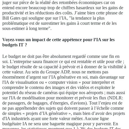
juger sur pièce de la réalité des retombées économiques car on
entend encore beaucoup trop de chiffres hasardeux sur les gains de
productivité et les réductions des coûts. J’aime bien cette phrase de
Bill Gates qui souligne que sur l’IA, "la tendance la plus
problématique est de surestimer les gains à court terme et de les
sous-estimer à long terme".
Voyez-vous un impact de cette appétence pour l’IA sur les
budgets IT ?
Le budget ne doit pas être absolument regardé comme une fin en
soi. L’entreprise saura financer ce qui est rentable et utile pour elle ;
le budget résulte de sa capacité à prévoir et à donner de la visibilité à
cette valeur. Au sein du Groupe ADP, nous ne mettons pas
énormément d’argent sur l’IA générative en soi, mais davantage sur
l'IA de visualisation ou « computer vision » pour interpréter et
comprendre le contenu des images et des vidéos et exploiter le
potentiel du réseau de caméras qui équipe nos aéroports ; mais aussi
sur l'IA de modélisation pour monitorer et prévoir les flux (NDLR:
de passagers, de bagages, d'énergies, d'avions). Tout l’enjeu est de
ne pas appréhender des sujets qui doivent passer à l’échelle comme
de simples « projets d’IA générative », mais bien d’avoir des projets
d'IA industriels ayant une forte valeur métier. Aucune ligne
budgétaire IA ne sera une baguette magique pour y parvenir. En
moyenne, les statistiques montrent que 1 à 2% des budgets IT des