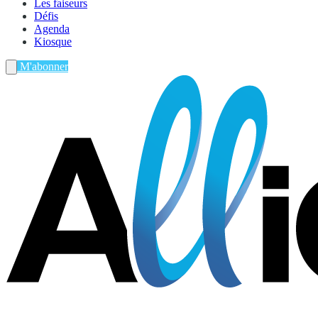
Les faiseurs
Défis
Agenda
Kiosque
M'abonner