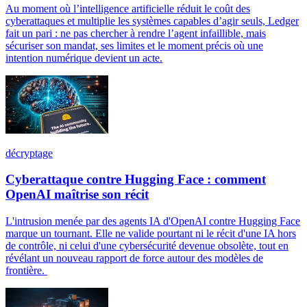
Au moment où l’intelligence artificielle réduit le coût des
cyberattaques et multiplie les systèmes capables d’agir seuls, Ledger
fait un pari : ne pas chercher à rendre l’agent infaillible, mais
sécuriser son mandat, ses limites et le moment précis où une
intention numérique devient un acte.
décryptage
Cyberattaque contre Hugging Face : comment
OpenAI maîtrise son récit
L'intrusion menée par des agents IA d'OpenAI contre Hugging Face
marque un tournant. Elle ne valide pourtant ni le récit d'une IA hors
de contrôle, ni celui d'une cybersécurité devenue obsolète, tout en
révélant un nouveau rapport de force autour des modèles de
frontière.