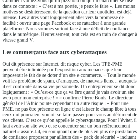
Comment voulez-vous qu’un pizzaiolo ou qu’un charcutier se dise
dans ce contexte : « C’est à ma portée, je peux le faire ». Les moins
motivés se désintéressent de la question car leur quotidien est déjà
intense. Les autres vont logiquement aller vers la promesse de
facilité : ouvrir une page Facebook et se rattacher à une grande
plateforme. Nous sommes surtout face à une déficit de confiance
dans le numérique. Heureusement, tout cela est en train de changer à
vitesse grand V.
Les commerçants face aux cyberattaques
Qui dit présence sur Internet, dit risque cyber. Les TPE-PME
peuvent être intimidée par l’exposition aux menaces que leur
imposerait le fait de se doter d’un site e-commerce. « Tout le monde
voit les problème de spam, d’arnaques, de mauvais liens… auxquels
il est confronté dans sa vie personnelle. Un entrepreneur se dit donc
logiquement : « Qu’est-ce que ça va être quand je vais avoir un site
web pour mon entreprise ! » » confirme Pierre Bonis. Le directeur
général de l’Afnic pointe cependant un autre risque : « Pour une
PME, ne pas être présente en ligne c’est laisser le champ libre à tous
ceux qui pourraient vouloir se faire passer pour vous au détriment de
vos clients. C’est ce qu’on appelle le cybersquattage. Pour l’éviter, il
faut avoir son site web et se concentrer sur un bon référencement
naturel » assure-t-il, en soulignant que de plus en plus de prestataires
de confiance proposent par ailleurs des « pack de sécurité » incluant