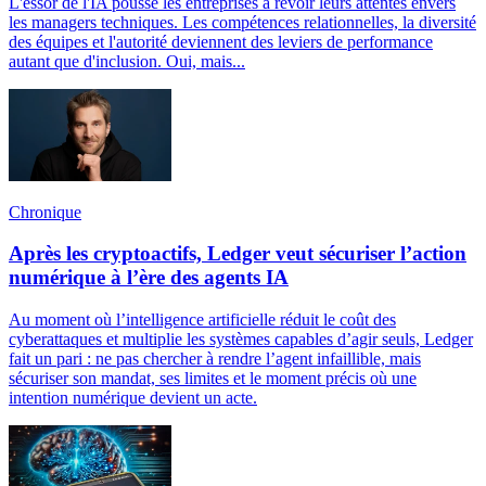
L'essor de l'IA pousse les entreprises à revoir leurs attentes envers
les managers techniques. Les compétences relationnelles, la diversité
des équipes et l'autorité deviennent des leviers de performance
autant que d'inclusion. Oui, mais...
Chronique
Après les cryptoactifs, Ledger veut sécuriser l’action
numérique à l’ère des agents IA
Au moment où l’intelligence artificielle réduit le coût des
cyberattaques et multiplie les systèmes capables d’agir seuls, Ledger
fait un pari : ne pas chercher à rendre l’agent infaillible, mais
sécuriser son mandat, ses limites et le moment précis où une
intention numérique devient un acte.