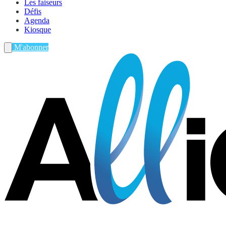
Les faiseurs
Défis
Agenda
Kiosque
M'abonner