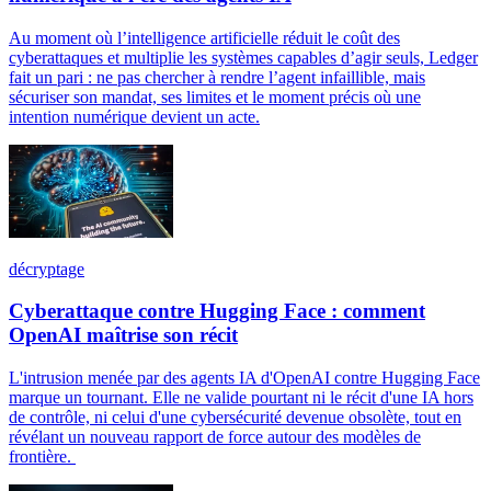
Au moment où l’intelligence artificielle réduit le coût des
cyberattaques et multiplie les systèmes capables d’agir seuls, Ledger
fait un pari : ne pas chercher à rendre l’agent infaillible, mais
sécuriser son mandat, ses limites et le moment précis où une
intention numérique devient un acte.
décryptage
Cyberattaque contre Hugging Face : comment
OpenAI maîtrise son récit
L'intrusion menée par des agents IA d'OpenAI contre Hugging Face
marque un tournant. Elle ne valide pourtant ni le récit d'une IA hors
de contrôle, ni celui d'une cybersécurité devenue obsolète, tout en
révélant un nouveau rapport de force autour des modèles de
frontière.