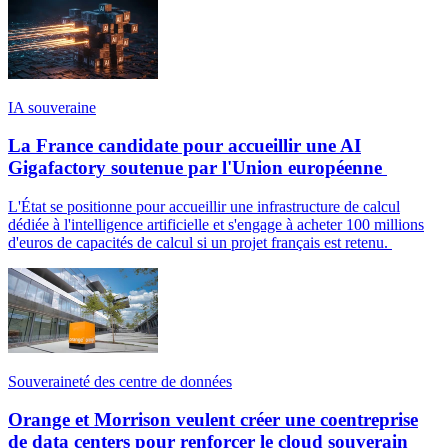
IA souveraine
La France candidate pour accueillir une AI
Gigafactory soutenue par l'Union européenne
L'État se positionne pour accueillir une infrastructure de calcul
dédiée à l'intelligence artificielle et s'engage à acheter 100 millions
d'euros de capacités de calcul si un projet français est retenu.
Souveraineté des centre de données
Orange et Morrison veulent créer une coentreprise
de data centers pour renforcer le cloud souverain