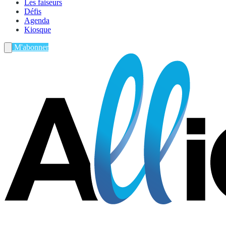
Les faiseurs
Défis
Agenda
Kiosque
M'abonner