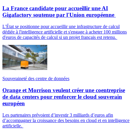
La France candidate pour accueillir une AI
Gigafactory soutenue par l'Union européenne
L'État se positionne pour accueillir une infrastructure de calcul
dédiée à l'intelligence artificielle et s'engage à acheter 100 millions
d'euros de capacités de calcul si un projet français est retenu.
Souveraineté des centre de données
Orange et Morrison veulent créer une coentreprise
de data centers pour renforcer le cloud souverain
européen
Les partenaires prévoient d’investir 3 milliards d’euros afin
d’accompagner la croissance des besoins en cloud et en intelligence
artificielle.