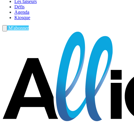
Les faiseurs
Défis
Agenda
Kiosque
M'abonner