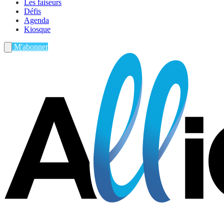
Les faiseurs
Défis
Agenda
Kiosque
M'abonner