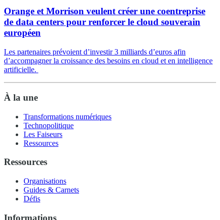
Orange et Morrison veulent créer une coentreprise
de data centers pour renforcer le cloud souverain
européen
Les partenaires prévoient d’investir 3 milliards d’euros afin
d’accompagner la croissance des besoins en cloud et en intelligence
artificielle.
À la une
Transformations numériques
Technopolitique
Les Faiseurs
Ressources
Ressources
Organisations
Guides & Carnets
Défis
Informations