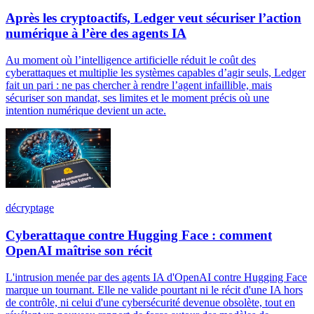
Après les cryptoactifs, Ledger veut sécuriser l’action
numérique à l’ère des agents IA
Au moment où l’intelligence artificielle réduit le coût des
cyberattaques et multiplie les systèmes capables d’agir seuls, Ledger
fait un pari : ne pas chercher à rendre l’agent infaillible, mais
sécuriser son mandat, ses limites et le moment précis où une
intention numérique devient un acte.
décryptage
Cyberattaque contre Hugging Face : comment
OpenAI maîtrise son récit
L'intrusion menée par des agents IA d'OpenAI contre Hugging Face
marque un tournant. Elle ne valide pourtant ni le récit d'une IA hors
de contrôle, ni celui d'une cybersécurité devenue obsolète, tout en