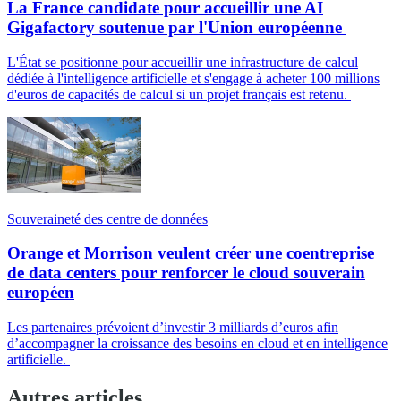
La France candidate pour accueillir une AI
Gigafactory soutenue par l'Union européenne
L'État se positionne pour accueillir une infrastructure de calcul
dédiée à l'intelligence artificielle et s'engage à acheter 100 millions
d'euros de capacités de calcul si un projet français est retenu.
Souveraineté des centre de données
Orange et Morrison veulent créer une coentreprise
de data centers pour renforcer le cloud souverain
européen
Les partenaires prévoient d’investir 3 milliards d’euros afin
d’accompagner la croissance des besoins en cloud et en intelligence
artificielle.
Autres articles