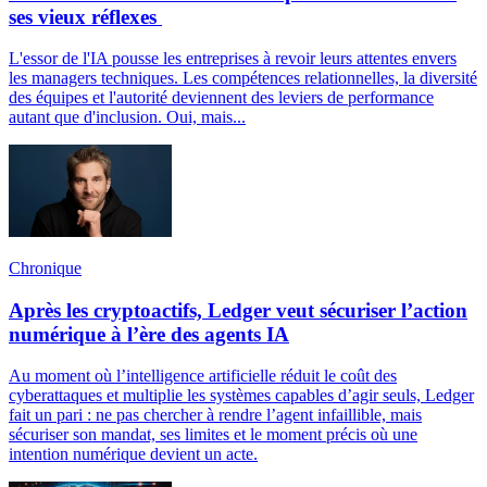
ses vieux réflexes
L'essor de l'IA pousse les entreprises à revoir leurs attentes envers
les managers techniques. Les compétences relationnelles, la diversité
des équipes et l'autorité deviennent des leviers de performance
autant que d'inclusion. Oui, mais...
Chronique
Après les cryptoactifs, Ledger veut sécuriser l’action
numérique à l’ère des agents IA
Au moment où l’intelligence artificielle réduit le coût des
cyberattaques et multiplie les systèmes capables d’agir seuls, Ledger
fait un pari : ne pas chercher à rendre l’agent infaillible, mais
sécuriser son mandat, ses limites et le moment précis où une
intention numérique devient un acte.