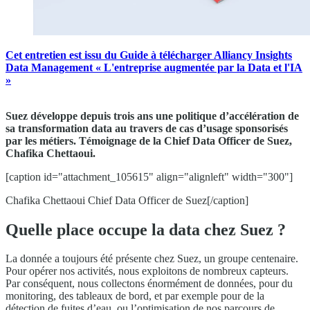
Cet entretien est issu du Guide à télécharger Alliancy Insights
Data Management « L'entreprise augmentée par la Data et l'IA
»
Suez développe depuis trois ans une politique d’accélération de
sa transformation data au travers de cas d’usage sponsorisés
par les métiers. Témoignage de la Chief Data Officer de Suez,
Chafika Chettaoui.
[caption id="attachment_105615" align="alignleft" width="300"]
Chafika Chettaoui Chief Data Officer de Suez[/caption]
Quelle place occupe la data chez Suez ?
La donnée a toujours été présente chez Suez, un groupe centenaire.
Pour opérer nos activités, nous exploitons de nombreux capteurs.
Par conséquent, nous collectons énormément de données, pour du
monitoring, des tableaux de bord, et par exemple pour de la
détection de fuites d’eau, ou l’optimisation de nos parcours de