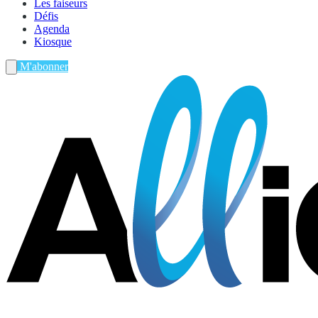
Les faiseurs
Défis
Agenda
Kiosque
M'abonner