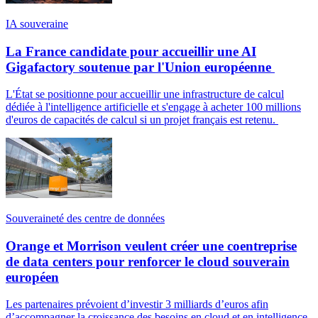
IA souveraine
La France candidate pour accueillir une AI
Gigafactory soutenue par l'Union européenne
L'État se positionne pour accueillir une infrastructure de calcul
dédiée à l'intelligence artificielle et s'engage à acheter 100 millions
d'euros de capacités de calcul si un projet français est retenu.
Souveraineté des centre de données
Orange et Morrison veulent créer une coentreprise
de data centers pour renforcer le cloud souverain
européen
Les partenaires prévoient d’investir 3 milliards d’euros afin
d’accompagner la croissance des besoins en cloud et en intelligence