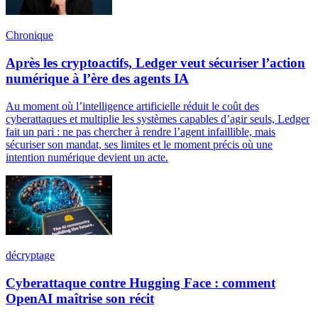
Chronique
Après les cryptoactifs, Ledger veut sécuriser l’action
numérique à l’ère des agents IA
Au moment où l’intelligence artificielle réduit le coût des
cyberattaques et multiplie les systèmes capables d’agir seuls, Ledger
fait un pari : ne pas chercher à rendre l’agent infaillible, mais
sécuriser son mandat, ses limites et le moment précis où une
intention numérique devient un acte.
décryptage
Cyberattaque contre Hugging Face : comment
OpenAI maîtrise son récit