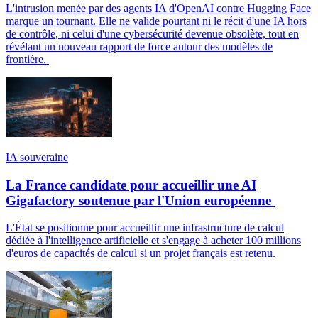
L'intrusion menée par des agents IA d'OpenAI contre Hugging Face
marque un tournant. Elle ne valide pourtant ni le récit d'une IA hors
de contrôle, ni celui d'une cybersécurité devenue obsolète, tout en
révélant un nouveau rapport de force autour des modèles de
frontière.
IA souveraine
La France candidate pour accueillir une AI
Gigafactory soutenue par l'Union européenne
L'État se positionne pour accueillir une infrastructure de calcul
dédiée à l'intelligence artificielle et s'engage à acheter 100 millions
d'euros de capacités de calcul si un projet français est retenu.