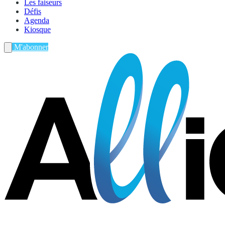
Les faiseurs
Défis
Agenda
Kiosque
M'abonner