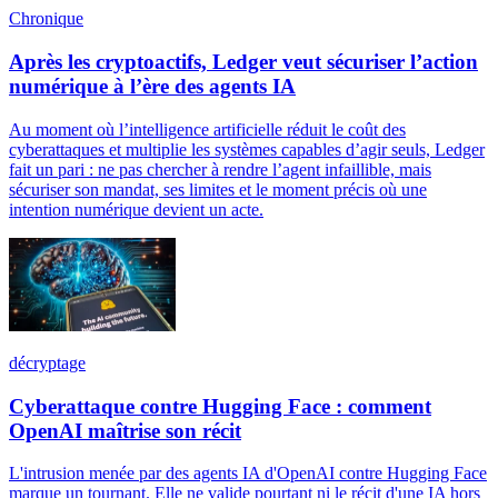
Chronique
Après les cryptoactifs, Ledger veut sécuriser l’action
numérique à l’ère des agents IA
Au moment où l’intelligence artificielle réduit le coût des
cyberattaques et multiplie les systèmes capables d’agir seuls, Ledger
fait un pari : ne pas chercher à rendre l’agent infaillible, mais
sécuriser son mandat, ses limites et le moment précis où une
intention numérique devient un acte.
décryptage
Cyberattaque contre Hugging Face : comment
OpenAI maîtrise son récit
L'intrusion menée par des agents IA d'OpenAI contre Hugging Face
marque un tournant. Elle ne valide pourtant ni le récit d'une IA hors