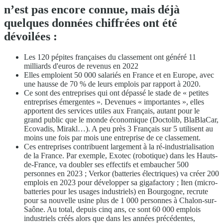
n’est pas encore connue, mais déjà
quelques données chiffrées ont été
dévoilées :
Les 120 pépites françaises du classement ont généré 11
milliards d'euros de revenus en 2022
Elles emploient 50 000 salariés en France et en Europe, avec
une hausse de 70 % de leurs emplois par rapport à 2020.
Ce sont des entreprises qui ont dépassé le stade de « petites
entreprises émergentes ». Devenues « importantes », elles
apportent des services utiles aux Français, autant pour le
grand public que le monde économique (Doctolib, BlaBlaCar,
Ecovadis, Mirakl…). A peu près 3 Français sur 5 utilisent au
moins une fois par mois une entreprise de ce classement.
Ces entreprises contribuent largement à la ré-industrialisation
de la France. Par exemple, Exotec (robotique) dans les Hauts-
de-France, va doubler ses effectifs et embaucher 500
personnes en 2023 ; Verkor (batteries électriques) va créer 200
emplois en 2023 pour développer sa gigafactory ; Iten (micro-
batteries pour les usages industriels) en Bourgogne, recrute
pour sa nouvelle usine plus de 1 000 personnes à Chalon-sur-
Saône. Au total, depuis cinq ans, ce sont 60 000 emplois
industriels créés alors que dans les années précédentes,