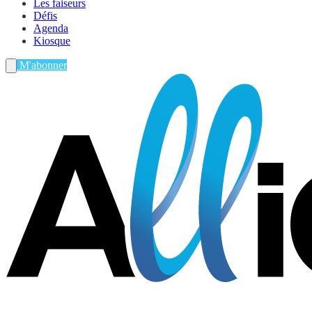
Les faiseurs
Défis
Agenda
Kiosque
M'abonner