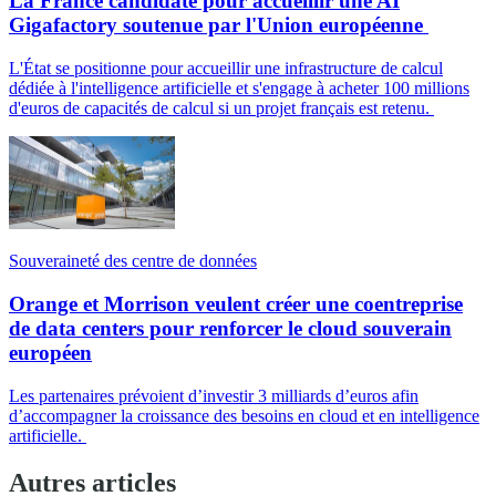
La France candidate pour accueillir une AI
Gigafactory soutenue par l'Union européenne
L'État se positionne pour accueillir une infrastructure de calcul
dédiée à l'intelligence artificielle et s'engage à acheter 100 millions
d'euros de capacités de calcul si un projet français est retenu.
Souveraineté des centre de données
Orange et Morrison veulent créer une coentreprise
de data centers pour renforcer le cloud souverain
européen
Les partenaires prévoient d’investir 3 milliards d’euros afin
d’accompagner la croissance des besoins en cloud et en intelligence
artificielle.
Autres articles