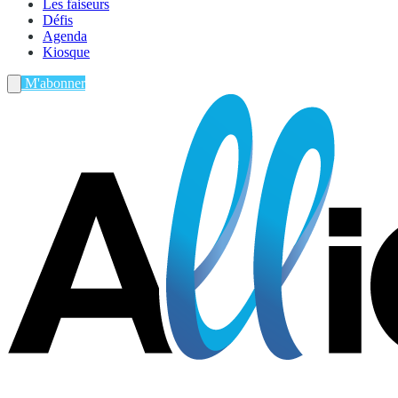
Les faiseurs
Défis
Agenda
Kiosque
M'abonner