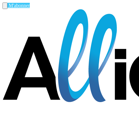
M'abonner