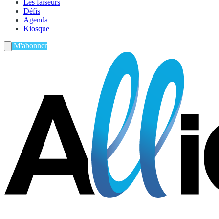
Les faiseurs
Défis
Agenda
Kiosque
M'abonner