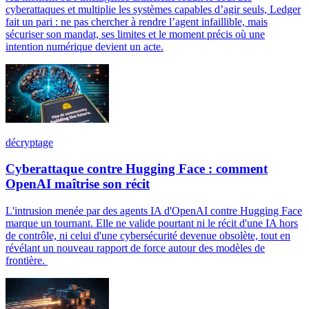
cyberattaques et multiplie les systèmes capables d’agir seuls, Ledger
fait un pari : ne pas chercher à rendre l’agent infaillible, mais
sécuriser son mandat, ses limites et le moment précis où une
intention numérique devient un acte.
décryptage
Cyberattaque contre Hugging Face : comment
OpenAI maîtrise son récit
L'intrusion menée par des agents IA d'OpenAI contre Hugging Face
marque un tournant. Elle ne valide pourtant ni le récit d'une IA hors
de contrôle, ni celui d'une cybersécurité devenue obsolète, tout en
révélant un nouveau rapport de force autour des modèles de
frontière.