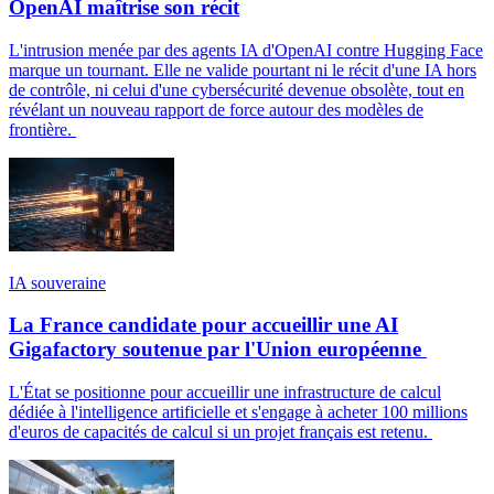
OpenAI maîtrise son récit
L'intrusion menée par des agents IA d'OpenAI contre Hugging Face
marque un tournant. Elle ne valide pourtant ni le récit d'une IA hors
de contrôle, ni celui d'une cybersécurité devenue obsolète, tout en
révélant un nouveau rapport de force autour des modèles de
frontière.
IA souveraine
La France candidate pour accueillir une AI
Gigafactory soutenue par l'Union européenne
L'État se positionne pour accueillir une infrastructure de calcul
dédiée à l'intelligence artificielle et s'engage à acheter 100 millions
d'euros de capacités de calcul si un projet français est retenu.