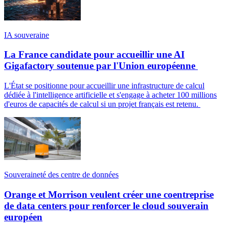
IA souveraine
La France candidate pour accueillir une AI
Gigafactory soutenue par l'Union européenne
L'État se positionne pour accueillir une infrastructure de calcul
dédiée à l'intelligence artificielle et s'engage à acheter 100 millions
d'euros de capacités de calcul si un projet français est retenu.
Souveraineté des centre de données
Orange et Morrison veulent créer une coentreprise
de data centers pour renforcer le cloud souverain
européen