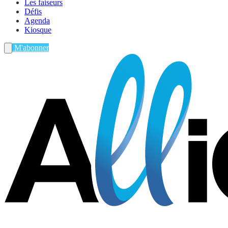
Les faiseurs
Défis
Agenda
Kiosque
M'abonner