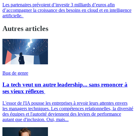
Les partenaires prévoient d’investir 3 milliards d’euros afin
d’accompagner la croissance des besoins en cloud et en intelligence
artificielle.
Autres articles
Bug de genre
La tech veut un autre leadership... sans renoncer à
ses vieux réflexes
L'essor de l'IA pousse les entreprises à revoir leurs attentes envers
les managers techniques. Les compétences relationnelles, la diversité
des équipes et l'autorité deviennent des leviers de performance
autant que d'inclusion. Oui, mais...