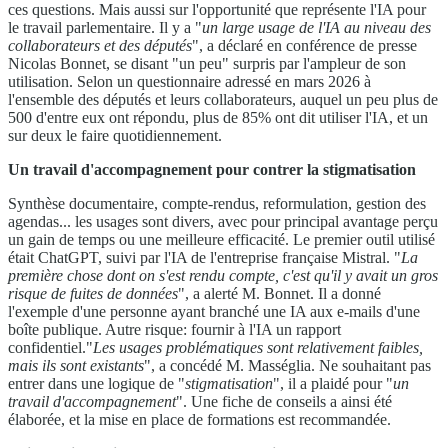
ces questions. Mais aussi sur l'opportunité que représente l'IA pour
le travail parlementaire. Il y a "
un large usage de l'IA au niveau des
collaborateurs et des députés
", a déclaré en conférence de presse
Nicolas Bonnet, se disant "un peu" surpris par l'ampleur de son
utilisation. Selon un questionnaire adressé en mars 2026 à
l'ensemble des députés et leurs collaborateurs, auquel un peu plus de
500 d'entre eux ont répondu, plus de 85% ont dit utiliser l'IA, et un
sur deux le faire quotidiennement.
Un travail d'accompagnement pour contrer la stigmatisation
Synthèse documentaire, compte-rendus, reformulation, gestion des
agendas... les usages sont divers, avec pour principal avantage perçu
un gain de temps ou une meilleure efficacité. Le premier outil utilisé
était ChatGPT, suivi par l'IA de l'entreprise française Mistral. "
La
première chose dont on s'est rendu compte, c'est qu'il y avait un gros
risque de fuites de données
", a alerté M. Bonnet. Il a donné
l'exemple d'une personne ayant branché une IA aux e-mails d'une
boîte publique. Autre risque: fournir à l'IA un rapport
confidentiel."
Les usages problématiques sont relativement faibles,
mais ils sont existants
", a concédé M. Masséglia. Ne souhaitant pas
entrer dans une logique de "
stigmatisation
", il a plaidé pour "
un
travail d'accompagnement
". Une fiche de conseils a ainsi été
élaborée, et la mise en place de formations est recommandée.