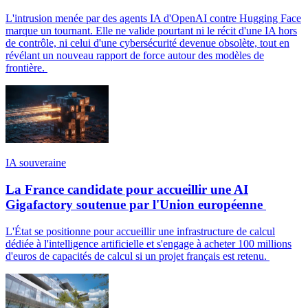
L'intrusion menée par des agents IA d'OpenAI contre Hugging Face
marque un tournant. Elle ne valide pourtant ni le récit d'une IA hors
de contrôle, ni celui d'une cybersécurité devenue obsolète, tout en
révélant un nouveau rapport de force autour des modèles de
frontière.
IA souveraine
La France candidate pour accueillir une AI
Gigafactory soutenue par l'Union européenne
L'État se positionne pour accueillir une infrastructure de calcul
dédiée à l'intelligence artificielle et s'engage à acheter 100 millions
d'euros de capacités de calcul si un projet français est retenu.