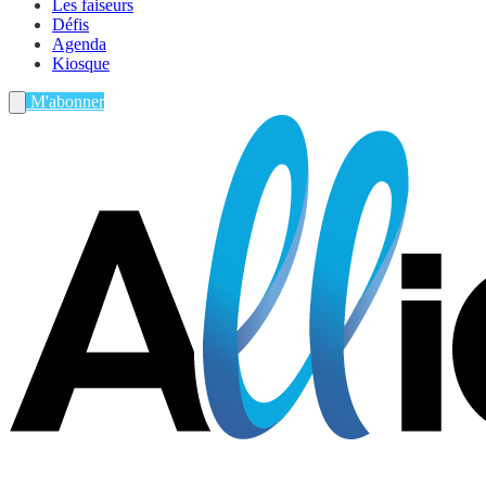
Les faiseurs
Défis
Agenda
Kiosque
M'abonner