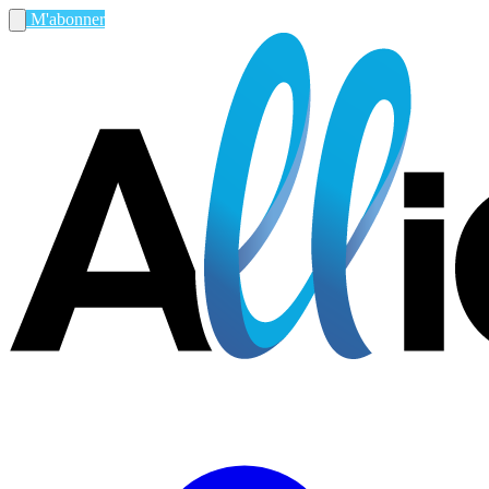
M'abonner