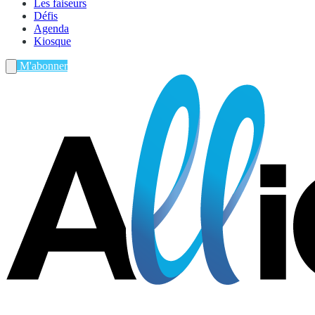
Les faiseurs
Défis
Agenda
Kiosque
M'abonner