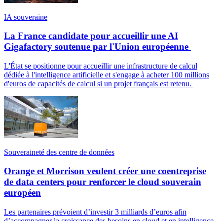
IA souveraine
La France candidate pour accueillir une AI
Gigafactory soutenue par l'Union européenne
L'État se positionne pour accueillir une infrastructure de calcul
dédiée à l'intelligence artificielle et s'engage à acheter 100 millions
d'euros de capacités de calcul si un projet français est retenu.
Souveraineté des centre de données
Orange et Morrison veulent créer une coentreprise
de data centers pour renforcer le cloud souverain
européen
Les partenaires prévoient d’investir 3 milliards d’euros afin
d’accompagner la croissance des besoins en cloud et en intelligence