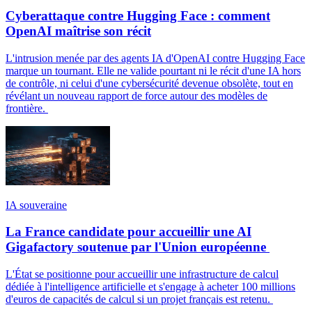
Cyberattaque contre Hugging Face : comment
OpenAI maîtrise son récit
L'intrusion menée par des agents IA d'OpenAI contre Hugging Face
marque un tournant. Elle ne valide pourtant ni le récit d'une IA hors
de contrôle, ni celui d'une cybersécurité devenue obsolète, tout en
révélant un nouveau rapport de force autour des modèles de
frontière.
IA souveraine
La France candidate pour accueillir une AI
Gigafactory soutenue par l'Union européenne
L'État se positionne pour accueillir une infrastructure de calcul
dédiée à l'intelligence artificielle et s'engage à acheter 100 millions
d'euros de capacités de calcul si un projet français est retenu.