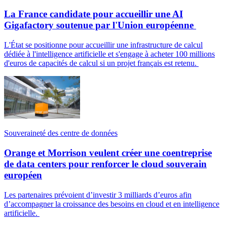
La France candidate pour accueillir une AI
Gigafactory soutenue par l'Union européenne
L'État se positionne pour accueillir une infrastructure de calcul
dédiée à l'intelligence artificielle et s'engage à acheter 100 millions
d'euros de capacités de calcul si un projet français est retenu.
Souveraineté des centre de données
Orange et Morrison veulent créer une coentreprise
de data centers pour renforcer le cloud souverain
européen
Les partenaires prévoient d’investir 3 milliards d’euros afin
d’accompagner la croissance des besoins en cloud et en intelligence
artificielle.