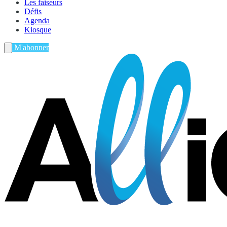
Les faiseurs
Défis
Agenda
Kiosque
M'abonner