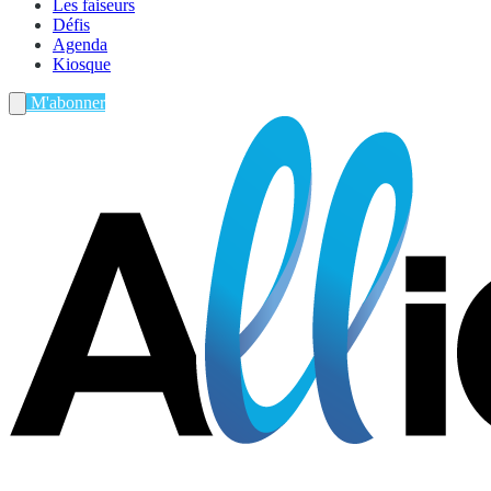
Les faiseurs
Défis
Agenda
Kiosque
M'abonner