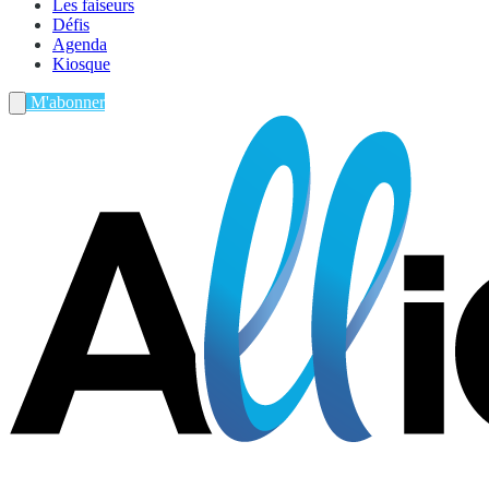
Les faiseurs
Défis
Agenda
Kiosque
M'abonner