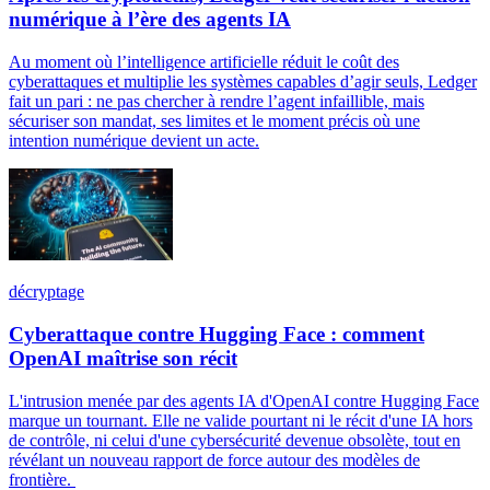
numérique à l’ère des agents IA
Au moment où l’intelligence artificielle réduit le coût des
cyberattaques et multiplie les systèmes capables d’agir seuls, Ledger
fait un pari : ne pas chercher à rendre l’agent infaillible, mais
sécuriser son mandat, ses limites et le moment précis où une
intention numérique devient un acte.
décryptage
Cyberattaque contre Hugging Face : comment
OpenAI maîtrise son récit
L'intrusion menée par des agents IA d'OpenAI contre Hugging Face
marque un tournant. Elle ne valide pourtant ni le récit d'une IA hors
de contrôle, ni celui d'une cybersécurité devenue obsolète, tout en
révélant un nouveau rapport de force autour des modèles de
frontière.