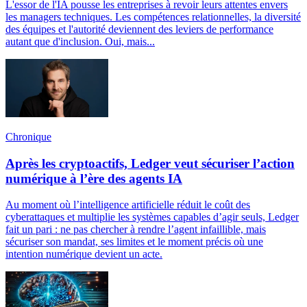
L'essor de l'IA pousse les entreprises à revoir leurs attentes envers
les managers techniques. Les compétences relationnelles, la diversité
des équipes et l'autorité deviennent des leviers de performance
autant que d'inclusion. Oui, mais...
Chronique
Après les cryptoactifs, Ledger veut sécuriser l’action
numérique à l’ère des agents IA
Au moment où l’intelligence artificielle réduit le coût des
cyberattaques et multiplie les systèmes capables d’agir seuls, Ledger
fait un pari : ne pas chercher à rendre l’agent infaillible, mais
sécuriser son mandat, ses limites et le moment précis où une
intention numérique devient un acte.