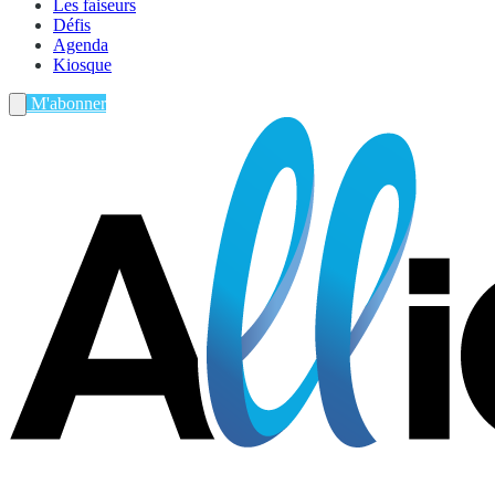
Les faiseurs
Défis
Agenda
Kiosque
M'abonner