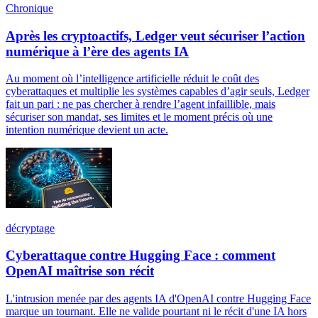
Chronique
Après les cryptoactifs, Ledger veut sécuriser l’action
numérique à l’ère des agents IA
Au moment où l’intelligence artificielle réduit le coût des
cyberattaques et multiplie les systèmes capables d’agir seuls, Ledger
fait un pari : ne pas chercher à rendre l’agent infaillible, mais
sécuriser son mandat, ses limites et le moment précis où une
intention numérique devient un acte.
décryptage
Cyberattaque contre Hugging Face : comment
OpenAI maîtrise son récit
L'intrusion menée par des agents IA d'OpenAI contre Hugging Face
marque un tournant. Elle ne valide pourtant ni le récit d'une IA hors