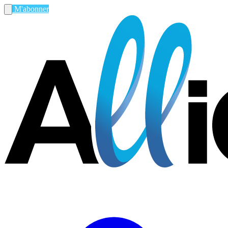
M'abonner