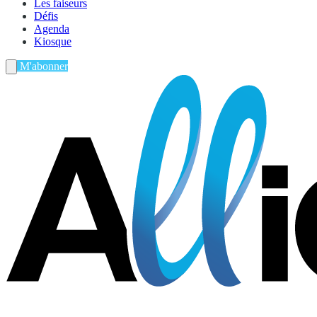
Les faiseurs
Défis
Agenda
Kiosque
M'abonner