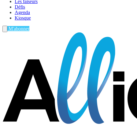
Les faiseurs
Défis
Agenda
Kiosque
M'abonner