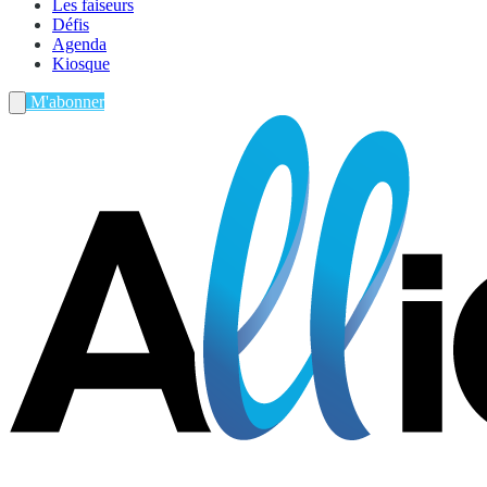
Les faiseurs
Défis
Agenda
Kiosque
M'abonner