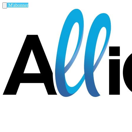
M'abonner