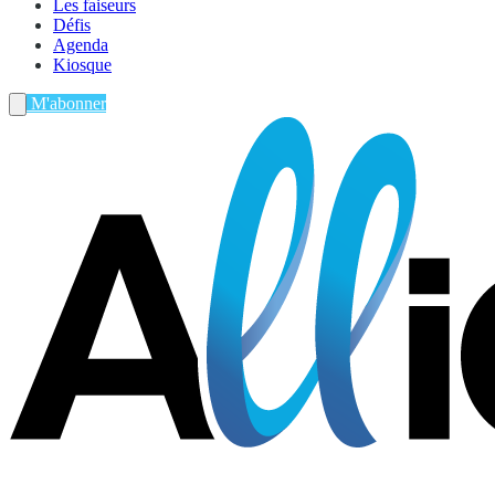
Les faiseurs
Défis
Agenda
Kiosque
M'abonner