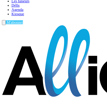
Les faiseurs
Défis
Agenda
Kiosque
M'abonner