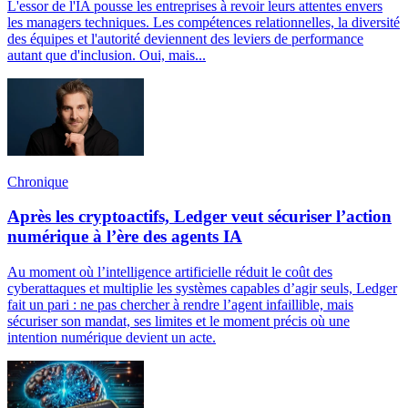
L'essor de l'IA pousse les entreprises à revoir leurs attentes envers
les managers techniques. Les compétences relationnelles, la diversité
des équipes et l'autorité deviennent des leviers de performance
autant que d'inclusion. Oui, mais...
Chronique
Après les cryptoactifs, Ledger veut sécuriser l’action
numérique à l’ère des agents IA
Au moment où l’intelligence artificielle réduit le coût des
cyberattaques et multiplie les systèmes capables d’agir seuls, Ledger
fait un pari : ne pas chercher à rendre l’agent infaillible, mais
sécuriser son mandat, ses limites et le moment précis où une
intention numérique devient un acte.