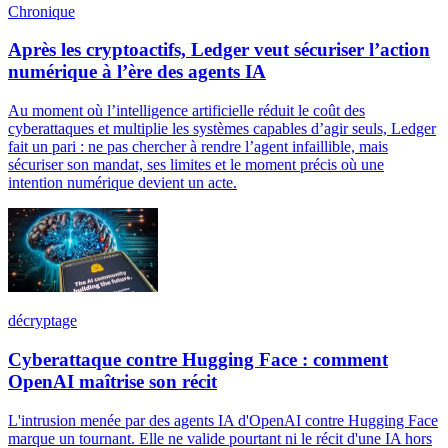
Chronique
Après les cryptoactifs, Ledger veut sécuriser l’action
numérique à l’ère des agents IA
Au moment où l’intelligence artificielle réduit le coût des
cyberattaques et multiplie les systèmes capables d’agir seuls, Ledger
fait un pari : ne pas chercher à rendre l’agent infaillible, mais
sécuriser son mandat, ses limites et le moment précis où une
intention numérique devient un acte.
décryptage
Cyberattaque contre Hugging Face : comment
OpenAI maîtrise son récit
L'intrusion menée par des agents IA d'OpenAI contre Hugging Face
marque un tournant. Elle ne valide pourtant ni le récit d'une IA hors