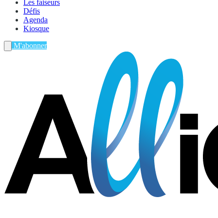
Les faiseurs
Défis
Agenda
Kiosque
M'abonner