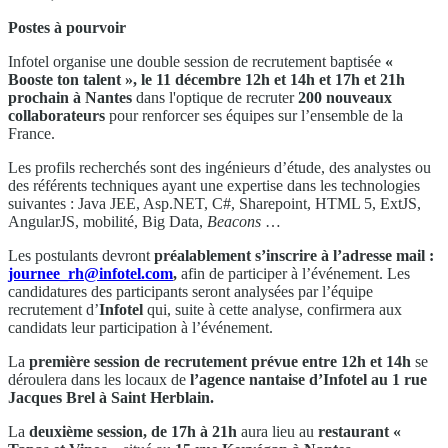
Postes à pourvoir
Infotel organise une double session de recrutement baptisée
«
Booste ton talent », le 11 décembre 12h et 14h et 17h et 21h
prochain à Nantes
dans l'optique de recruter
200 nouveaux
collaborateurs
pour renforcer ses équipes sur l’ensemble de la
France.
Les profils recherchés sont des ingénieurs d’étude, des analystes ou
des référents techniques ayant une expertise dans les technologies
suivantes : Java JEE, Asp.NET, C#, Sharepoint, HTML 5, ExtJS,
AngularJS, mobilité, Big Data,
Beacons
…
Les postulants devront
préalablement s’inscrire à l’adresse mail :
journee_rh@infotel.com
,
afin de participer à l’événement. Les
candidatures des participants seront analysées par l’équipe
recrutement d’
Infotel
qui, suite à cette analyse, confirmera aux
candidats leur participation à l’événement.
La
première session de recrutement prévue entre 12h et 14h
se
déroulera dans les locaux de
l’agence nantaise d’Infotel au 1 rue
Jacques Brel à Saint Herblain.
La
deuxième session, de 17h à 21h
aura lieu au
restaurant «