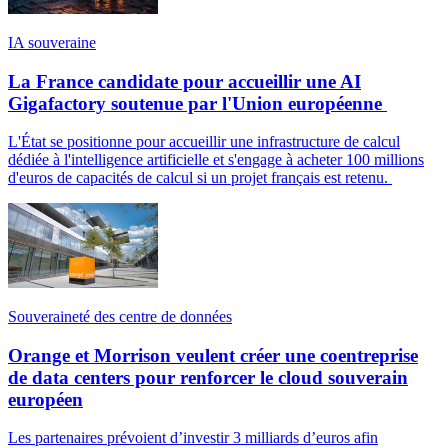
IA souveraine
La France candidate pour accueillir une AI
Gigafactory soutenue par l'Union européenne
L'État se positionne pour accueillir une infrastructure de calcul
dédiée à l'intelligence artificielle et s'engage à acheter 100 millions
d'euros de capacités de calcul si un projet français est retenu.
Souveraineté des centre de données
Orange et Morrison veulent créer une coentreprise
de data centers pour renforcer le cloud souverain
européen
Les partenaires prévoient d’investir 3 milliards d’euros afin