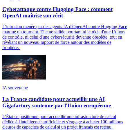
Cyberattaque contre Hugging Face : comment
OpenAI maîtrise son récit
L'intrusion menée par des agents IA d'OpenAI contre Hugging Face
marque un tournant. Elle ne valide pourtant ni le récit d'une IA hors
de contrôle, ni celui d'une cybersécurité devenue obsolète, tout en
révélant un nouveau rapport de force autour des modèles de
frontière.
IA souveraine
La France candidate pour accueillir une AI
Gigafactory soutenue par l'Union européenne
L'État se positionne pour accueillir une infrastructure de calcul
dédiée à l'intelligence artificielle et s'engage à acheter 100 millions
d'euros de capacités de calcul si un projet français est retenu.