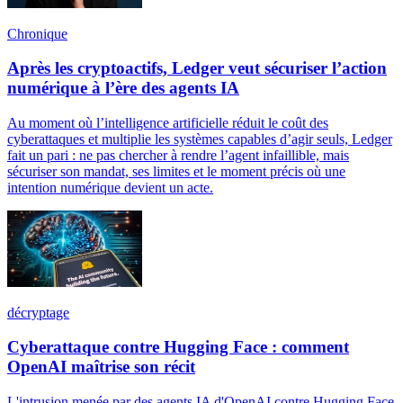
Chronique
Après les cryptoactifs, Ledger veut sécuriser l’action
numérique à l’ère des agents IA
Au moment où l’intelligence artificielle réduit le coût des
cyberattaques et multiplie les systèmes capables d’agir seuls, Ledger
fait un pari : ne pas chercher à rendre l’agent infaillible, mais
sécuriser son mandat, ses limites et le moment précis où une
intention numérique devient un acte.
décryptage
Cyberattaque contre Hugging Face : comment
OpenAI maîtrise son récit
L'intrusion menée par des agents IA d'OpenAI contre Hugging Face