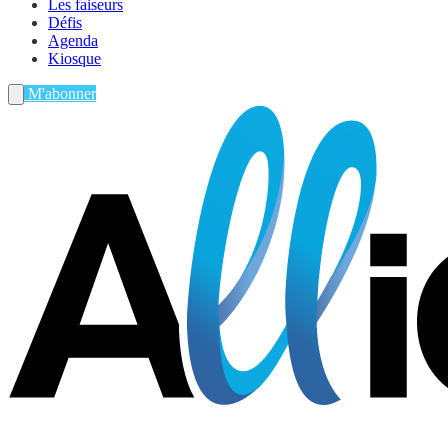
Les faiseurs
Défis
Agenda
Kiosque
M'abonner