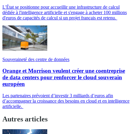
L'État se positionne pour accueillir une infrastructure de calcul
dédiée à l'intelligence artificielle et s'engage à acheter 100 millions
d'euros de capacités de calcul si un projet français est retenu.
Souveraineté des centre de données
Orange et Morrison veulent créer une coentreprise
de data centers pour renforcer le cloud souverain
européen
Les partenaires prévoient d’investir 3 milliards d’euros afin
d’accompagner la croissance des besoins en cloud et en intelligence
artificielle.
Autres articles