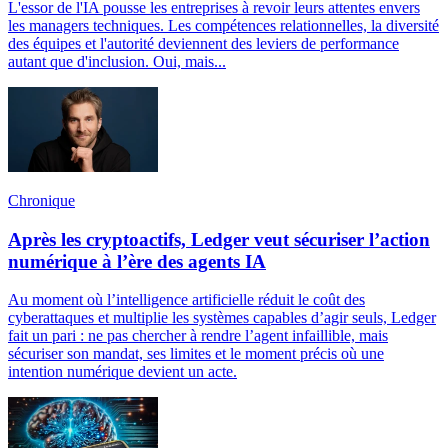
L'essor de l'IA pousse les entreprises à revoir leurs attentes envers
les managers techniques. Les compétences relationnelles, la diversité
des équipes et l'autorité deviennent des leviers de performance
autant que d'inclusion. Oui, mais...
Chronique
Après les cryptoactifs, Ledger veut sécuriser l’action
numérique à l’ère des agents IA
Au moment où l’intelligence artificielle réduit le coût des
cyberattaques et multiplie les systèmes capables d’agir seuls, Ledger
fait un pari : ne pas chercher à rendre l’agent infaillible, mais
sécuriser son mandat, ses limites et le moment précis où une
intention numérique devient un acte.