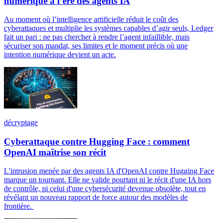
numérique à l’ère des agents IA
Au moment où l’intelligence artificielle réduit le coût des
cyberattaques et multiplie les systèmes capables d’agir seuls, Ledger
fait un pari : ne pas chercher à rendre l’agent infaillible, mais
sécuriser son mandat, ses limites et le moment précis où une
intention numérique devient un acte.
décryptage
Cyberattaque contre Hugging Face : comment
OpenAI maîtrise son récit
L'intrusion menée par des agents IA d'OpenAI contre Hugging Face
marque un tournant. Elle ne valide pourtant ni le récit d'une IA hors
de contrôle, ni celui d'une cybersécurité devenue obsolète, tout en
révélant un nouveau rapport de force autour des modèles de
frontière.