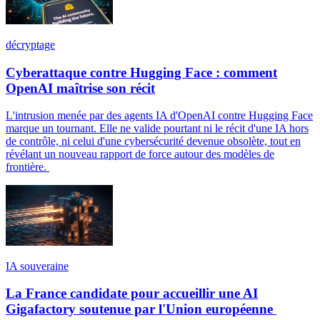
décryptage
Cyberattaque contre Hugging Face : comment
OpenAI maîtrise son récit
L'intrusion menée par des agents IA d'OpenAI contre Hugging Face
marque un tournant. Elle ne valide pourtant ni le récit d'une IA hors
de contrôle, ni celui d'une cybersécurité devenue obsolète, tout en
révélant un nouveau rapport de force autour des modèles de
frontière.
IA souveraine
La France candidate pour accueillir une AI
Gigafactory soutenue par l'Union européenne