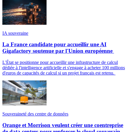
IA souveraine
La France candidate pour accueillir une AI
Gigafactory soutenue par l'Union européenne
L'État se positionne pour accueillir une infrastructure de calcul
dédiée à l'intelligence artificielle et s'engage à acheter 100 millions
d'euros de capacités de calcul si un projet français est retenu.
Souveraineté des centre de données
Orange et Morrison veulent créer une coentreprise
de data centers pour renforcer le cloud souverain