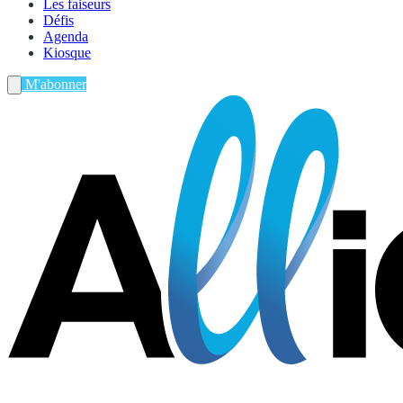
Les faiseurs
Défis
Agenda
Kiosque
M'abonner