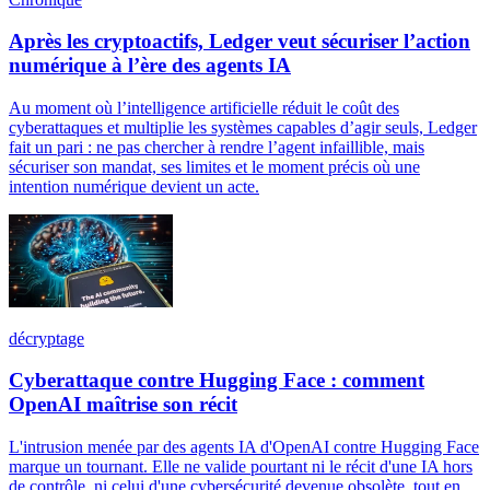
Après les cryptoactifs, Ledger veut sécuriser l’action
numérique à l’ère des agents IA
Au moment où l’intelligence artificielle réduit le coût des
cyberattaques et multiplie les systèmes capables d’agir seuls, Ledger
fait un pari : ne pas chercher à rendre l’agent infaillible, mais
sécuriser son mandat, ses limites et le moment précis où une
intention numérique devient un acte.
décryptage
Cyberattaque contre Hugging Face : comment
OpenAI maîtrise son récit
L'intrusion menée par des agents IA d'OpenAI contre Hugging Face
marque un tournant. Elle ne valide pourtant ni le récit d'une IA hors
de contrôle, ni celui d'une cybersécurité devenue obsolète, tout en