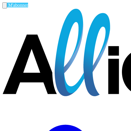
M'abonner