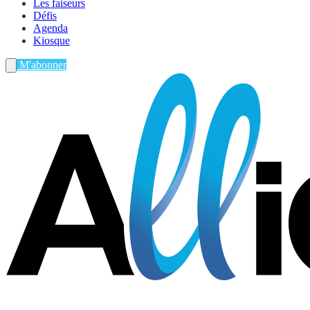
Les faiseurs
Défis
Agenda
Kiosque
M'abonner