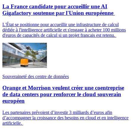
La France candidate pour accueillir une AI
Gigafactory soutenue par l'Union européenne
L'État se positionne pour accueillir une infrastructure de calcul
dédiée à l'intelligence artificielle et s'engage à acheter 100 millions
d'euros de capacités de calcul si un projet français est retenu.
Souveraineté des centre de données
Orange et Morrison veulent créer une coentreprise
de data centers pour renforcer le cloud souverain
européen
Les partenaires prévoient d’investir 3 milliards d’euros afin
d’accompagner la croissance des besoins en cloud et en intelligence
artificielle.