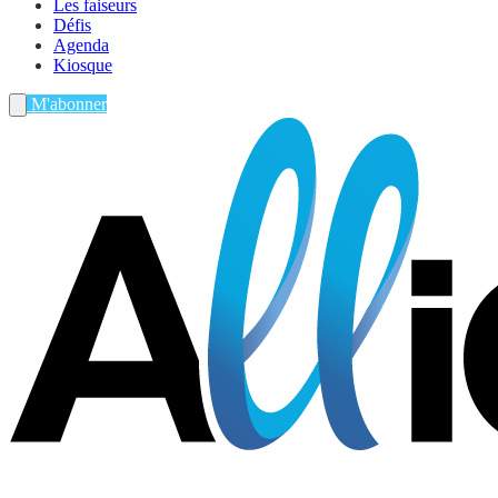
Les faiseurs
Défis
Agenda
Kiosque
M'abonner