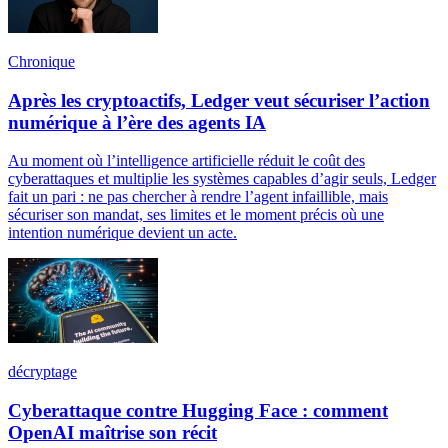
Chronique
Après les cryptoactifs, Ledger veut sécuriser l’action
numérique à l’ère des agents IA
Au moment où l’intelligence artificielle réduit le coût des
cyberattaques et multiplie les systèmes capables d’agir seuls, Ledger
fait un pari : ne pas chercher à rendre l’agent infaillible, mais
sécuriser son mandat, ses limites et le moment précis où une
intention numérique devient un acte.
décryptage
Cyberattaque contre Hugging Face : comment
OpenAI maîtrise son récit