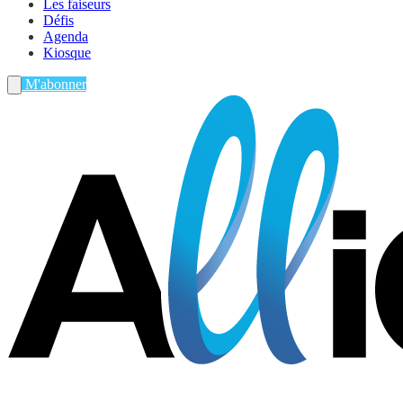
Les faiseurs
Défis
Agenda
Kiosque
M'abonner