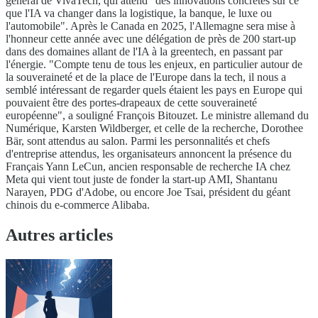
général de VivaTech, qui attend "des innovations concrètes sur ce
que l'IA va changer dans la logistique, la banque, le luxe ou
l'automobile". Après le Canada en 2025, l'Allemagne sera mise à
l'honneur cette année avec une délégation de près de 200 start-up
dans des domaines allant de l'IA à la greentech, en passant par
l'énergie. "Compte tenu de tous les enjeux, en particulier autour de
la souveraineté et de la place de l'Europe dans la tech, il nous a
semblé intéressant de regarder quels étaient les pays en Europe qui
pouvaient être des portes-drapeaux de cette souveraineté
européenne", a souligné François Bitouzet. Le ministre allemand du
Numérique, Karsten Wildberger, et celle de la recherche, Dorothee
Bär, sont attendus au salon. Parmi les personnalités et chefs
d'entreprise attendus, les organisateurs annoncent la présence du
Français Yann LeCun, ancien responsable de recherche IA chez
Meta qui vient tout juste de fonder la start-up AMI, Shantanu
Narayen, PDG d'Adobe, ou encore Joe Tsai, président du géant
chinois du e-commerce Alibaba.
Autres articles