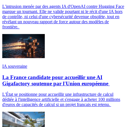
L'intrusion menée par des agents IA d'OpenAI contre Hugging Face
marque un tournant. Elle ne valide pourtant ni le récit d'une IA hors
de contrôle, ni celui d'une cybersécurité devenue obsolète, tout en
révélant un nouveau rapport de force autour des modèles de
frontière.
IA souveraine
La France candidate pour accueillir une AI
Gigafactory soutenue par l'Union européenne
L'État se positionne pour accueillir une infrastructure de calcul
dédiée à l'intelligence artificielle et s'engage à acheter 100 millions
d'euros de capacités de calcul si un projet français est retenu.