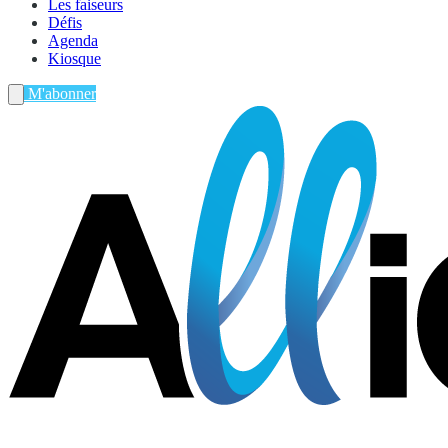
Les faiseurs
Défis
Agenda
Kiosque
M'abonner