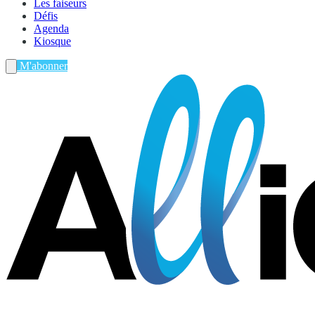
Les faiseurs
Défis
Agenda
Kiosque
M'abonner