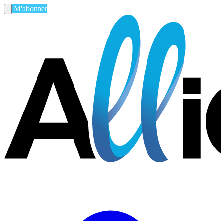
M'abonner