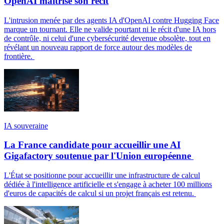
OpenAI maîtrise son récit
L'intrusion menée par des agents IA d'OpenAI contre Hugging Face
marque un tournant. Elle ne valide pourtant ni le récit d'une IA hors
de contrôle, ni celui d'une cybersécurité devenue obsolète, tout en
révélant un nouveau rapport de force autour des modèles de
frontière.
IA souveraine
La France candidate pour accueillir une AI
Gigafactory soutenue par l'Union européenne
L'État se positionne pour accueillir une infrastructure de calcul
dédiée à l'intelligence artificielle et s'engage à acheter 100 millions
d'euros de capacités de calcul si un projet français est retenu.