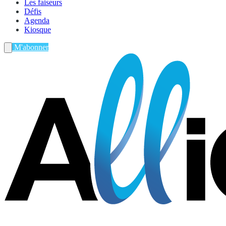
Les faiseurs
Défis
Agenda
Kiosque
M'abonner