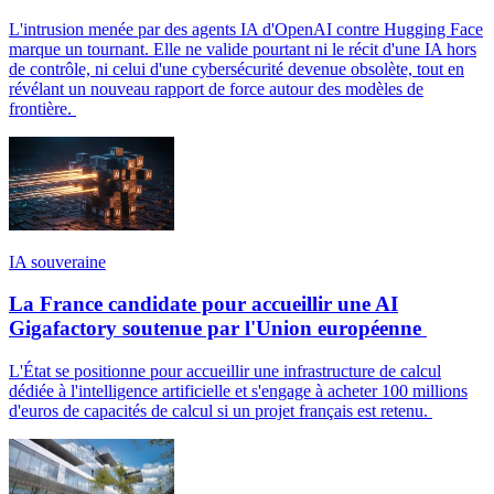
L'intrusion menée par des agents IA d'OpenAI contre Hugging Face
marque un tournant. Elle ne valide pourtant ni le récit d'une IA hors
de contrôle, ni celui d'une cybersécurité devenue obsolète, tout en
révélant un nouveau rapport de force autour des modèles de
frontière.
IA souveraine
La France candidate pour accueillir une AI
Gigafactory soutenue par l'Union européenne
L'État se positionne pour accueillir une infrastructure de calcul
dédiée à l'intelligence artificielle et s'engage à acheter 100 millions
d'euros de capacités de calcul si un projet français est retenu.