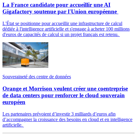
La France candidate pour accueillir une AI
Gigafactory soutenue par l'Union européenne
L'État se positionne pour accueillir une infrastructure de calcul
dédiée à l'intelligence artificielle et s'engage à acheter 100 millions
d'euros de capacités de calcul si un projet français est retenu.
Souveraineté des centre de données
Orange et Morrison veulent créer une coentreprise
de data centers pour renforcer le cloud souverain
européen
Les partenaires prévoient d’investir 3 milliards d’euros afin
d’accompagner la croissance des besoins en cloud et en intelligence
artificielle.