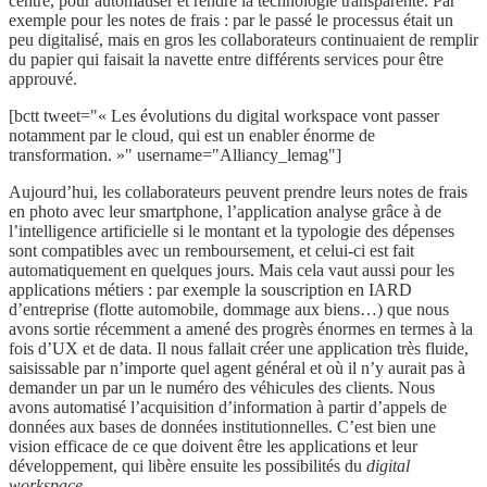
centre, pour automatiser et rendre la technologie transparente. Par
exemple pour les notes de frais : par le passé le processus était un
peu digitalisé, mais en gros les collaborateurs continuaient de remplir
du papier qui faisait la navette entre différents services pour être
approuvé.
[bctt tweet="« Les évolutions du digital workspace vont passer
notamment par le cloud, qui est un enabler énorme de
transformation. »" username="Alliancy_lemag"]
Aujourd’hui, les collaborateurs peuvent prendre leurs notes de frais
en photo avec leur smartphone, l’application analyse grâce à de
l’intelligence artificielle si le montant et la typologie des dépenses
sont compatibles avec un remboursement, et celui-ci est fait
automatiquement en quelques jours. Mais cela vaut aussi pour les
applications métiers : par exemple la souscription en IARD
d’entreprise (flotte automobile, dommage aux biens…) que nous
avons sortie récemment a amené des progrès énormes en termes à la
fois d’UX et de data. Il nous fallait créer une application très fluide,
saisissable par n’importe quel agent général et où il n’y aurait pas à
demander un par un le numéro des véhicules des clients. Nous
avons automatisé l’acquisition d’information à partir d’appels de
données aux bases de données institutionnelles. C’est bien une
vision efficace de ce que doivent être les applications et leur
développement, qui libère ensuite les possibilités du
digital
workspace
.