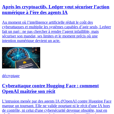
Après les cryptoactifs, Ledger veut sécuriser l’action
numérique à l’ère des agents IA
Au moment où l’intelligence artificielle réduit le coût des
cyberattaques et multiplie les systèmes capables d’agir seuls, Ledger
fait un pari : ne pas chercher à rendre l’agent infaillible, mais
sécuriser son mandat, ses limites et le moment précis où une
intention numérique devient un acte.
décryptage
Cyberattaque contre Hugging Face : comment
OpenAI maîtrise son récit
L'intrusion menée par des agents IA d'OpenAI contre Hugging Face
marque un tournant. Elle ne valide pourtant ni le récit d'une IA hors
de contrôle, ni celui d'une cybersécurité devenue obsolète, tout en