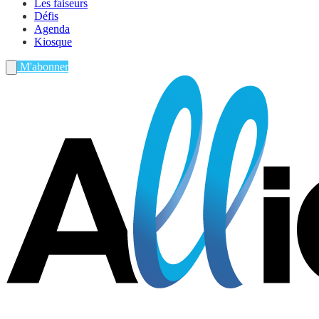
Les faiseurs
Défis
Agenda
Kiosque
M'abonner