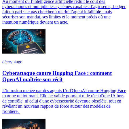
Au moment où l’intelligence artificielle réduit le coût des
cyberattaques et multiplie les systèmes capables d’agir seuls, Ledger
fait un pari : ne pas chercher à rendre l’agent infaillible, mais
sécuriser son mandat, ses limites et le moment précis où une
intention numérique devient un acte.
décryptage
Cyberattaque contre Hugging Face : comment
OpenAI maîtrise son récit
L'intrusion menée par des agents IA d'OpenAI contre Hugging Face
marque un tournant. Elle ne valide pourtant ni le récit d'une IA hors
de contrôle, ni celui d'une cybersécurité devenue obsolète, tout en
révélant un nouveau rapport de force autour des modèles de
frontière.