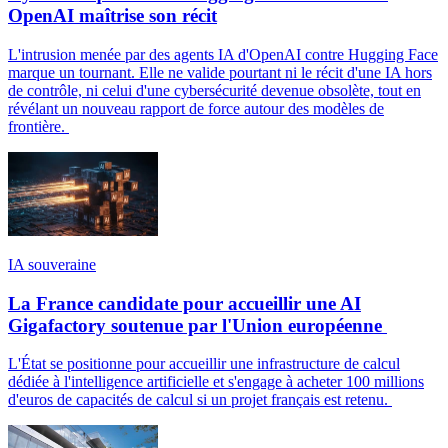
OpenAI maîtrise son récit
L'intrusion menée par des agents IA d'OpenAI contre Hugging Face
marque un tournant. Elle ne valide pourtant ni le récit d'une IA hors
de contrôle, ni celui d'une cybersécurité devenue obsolète, tout en
révélant un nouveau rapport de force autour des modèles de
frontière.
IA souveraine
La France candidate pour accueillir une AI
Gigafactory soutenue par l'Union européenne
L'État se positionne pour accueillir une infrastructure de calcul
dédiée à l'intelligence artificielle et s'engage à acheter 100 millions
d'euros de capacités de calcul si un projet français est retenu.