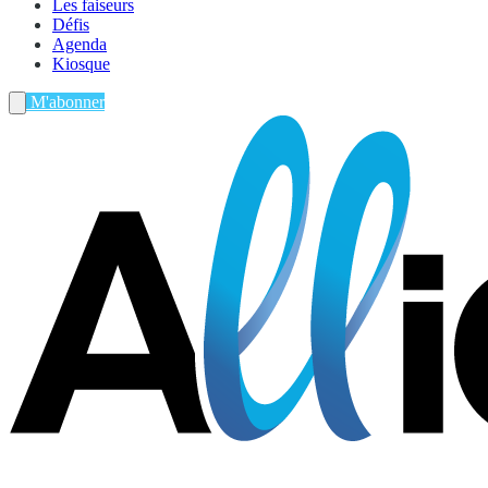
Les faiseurs
Défis
Agenda
Kiosque
M'abonner