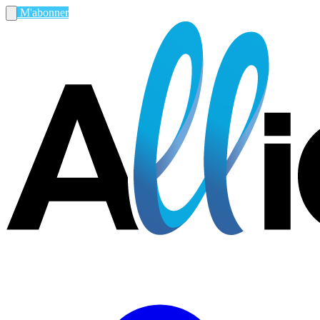
M'abonner