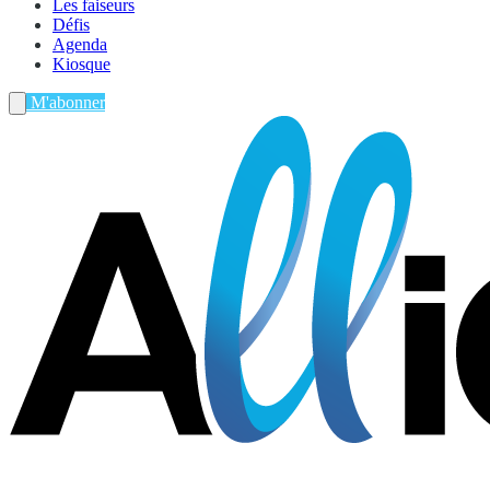
Les faiseurs
Défis
Agenda
Kiosque
M'abonner