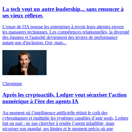
La tech veut un autre leadership... sans renoncer à
ses vieux réflexes
L'essor de l'IA pousse les entreprises à revoir leurs attentes envers
les managers techniques. Les compétences relationnelles, la diversité
des équipes et l'autorité deviennent des leviers de performance
autant que d'inclusion. Oui, mais...
Chronique
Après les cryptoactifs, Ledger veut sécuriser l’action
numérique à l’ère des agents IA
Au moment où l’intelligence artificielle réduit le coût des
cyberattaques et multiplie les systèmes capables d’agir seuls, Ledger
fait un pari : ne pas chercher à rendre l’agent infaillible, mais
sécuriser son mandat, ses limites et le moment précis où une