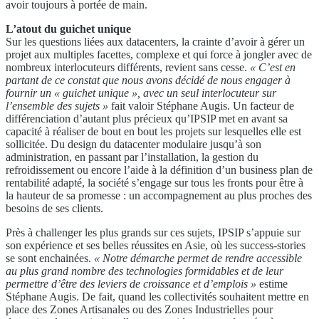
avoir toujours à portée de main.
L’atout du guichet unique
Sur les questions liées aux datacenters, la crainte d’avoir à gérer un
projet aux multiples facettes, complexe et qui force à jongler avec de
nombreux interlocuteurs différents, revient sans cesse.
« C’est en
partant de ce constat que
nous avons décidé de nous engager
à
fournir un « guichet unique », avec
un seul interlocuteur sur
l’ensemble
des sujets »
fait valoir Stéphane Augis. Un facteur de
différenciation d’autant plus précieux qu’IPSIP met en avant sa
capacité à réaliser de bout en bout les projets sur lesquelles elle est
sollicitée. Du design du datacenter modulaire jusqu’à son
administration, en passant par l’installation, la gestion du
refroidissement ou encore l’aide à la définition d’un business plan de
rentabilité adapté, la société s’engage sur tous les fronts pour être à
la hauteur de sa promesse : un accompagnement au plus proches des
besoins de ses clients.
Près à challenger les plus grands sur ces sujets, IPSIP s’appuie sur
son expérience et ses belles réussites en Asie, où les success-stories
se sont enchainées.
« Notre démarche permet de rendre
accessible
au plus grand nombre des
technologies formidables et de leur
permettre d’être des leviers de croissance
et d’emplois »
estime
Stéphane Augis. De fait, quand les collectivités souhaitent mettre en
place des Zones Artisanales ou des Zones Industrielles pour