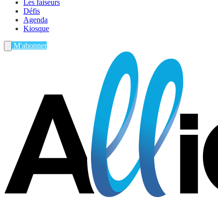
Les faiseurs
Défis
Agenda
Kiosque
M'abonner