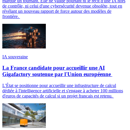
marque un tournant. Elle ne valide pourtant ni le récit d'une IA hors
de contrôle, ni celui d'une cybersécurité devenue obsolète, tout en
révélant un nouveau rapport de force autour des modèles de
frontière.
IA souveraine
La France candidate pour accueillir une AI
Gigafactory soutenue par l'Union européenne
L'État se positionne pour accueillir une infrastructure de calcul
dédiée à l'intelligence artificielle et s'engage à acheter 100 millions
d'euros de capacités de calcul si un projet français est retenu.